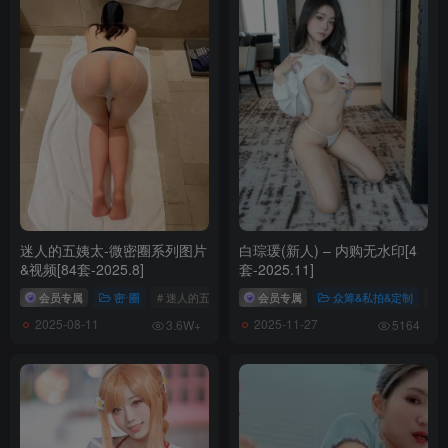
迷人的五姨太-微密圈系列图片
白琮瑗(新人) – 内购无水印[4
&视频[84套-2025.8]
套-2025.11]
会员专属
密⋅圈
# 迷人的五姨太
会员专属
众筹&私拍&定制
# 
2025-08-11
2025-11-27
3.6W+
5164