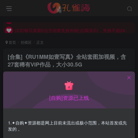
(2/2)每日凌晨0点主动查失效补链(点我演示)，失效不超24小时，
(1/2)永久发布，备用网址点这：kongque.org，点我（原域名失效）！
(2/2)每日凌晨0点主动查失效补链(点我演示)，失效不超24小时，
(1/2)永久发布，备用网址点这：kongque.org，点我（原域名失效）！
首页
丝模区
正文
[合集]《RU1MM如壹写真》全站套图加视频，含
27套稀有VIP作品，大小30.5G
孔雀海
关注
2022-03-10更新
6
1.3W+
9
[自购]资源已上线
RU1MM如壹官方早已停更，本合集包括套图348
套，视频233套，稀有VIP套图15套，稀有VIP视频
12套，以下预览图主要来自VIP套图。
1.✦自购✦资源都是网上目前未流出或极小范围，本站首发或先
如壹家只有编号，没有标题，目录就不放了。
发的 。