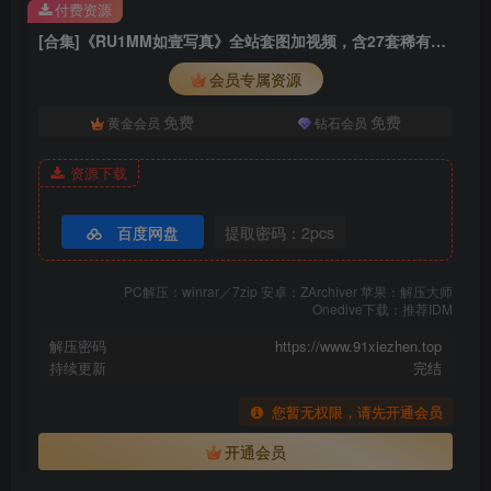
付费资源
[合集]《RU1MM如壹写真》全站套图加视频，含27套稀有VIP作品，大小30.5G
会员专属资源
免费
免费
黄金会员
钻石会员
资源下载
百度网盘
提取密码：2pcs
PC解压：winrar／7zip 安卓：ZArchiver 苹果：解压大师
Onedive下载：推荐IDM
解压密码
https://www.91xiezhen.top
持续更新
完结
您暂无权限，请先开通会员
开通会员