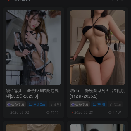
鳗鱼霏儿 – 全套98期&随包视
洁己u – 微密圈系列图片&视频
频[23.2G-2025.6]
[112套-2025.2]
会员专属
网红Cos
# 鳗鱼霏儿
会员专属
密⋅圈
# 洁己u
2025-06-02
2025-02-23
7020
4.2W+