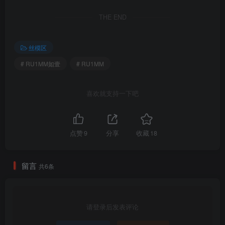
THE END
丝模区
# RU1MM如壹
# RU1MM
喜欢就支持一下吧
点赞
9
分享
收藏
18
留言
共6条
请登录后发表评论