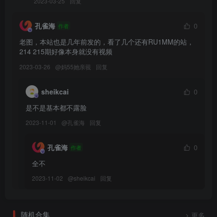
2023-03-25
回复
孔雀海
0
作者
老图，本站也是几年前发的，看了几个还有RU1MM的站，
214 215期好像本身就没有视频
2023-03-26
@
妈55她亲莪
回复
sheikcai
0
是不是基本都不露脸
2023-11-01
@
孔雀海
回复
孔雀海
0
作者
全不
2023-11-02
@
sheikcai
回复
随机合集
更多