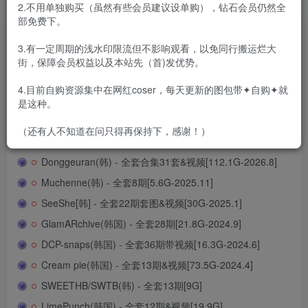
2.不用单独购买（虽然有些会员建议设单购），钻石会员仍然全
部免费下。
Supreme(韩) - 全套8期[1.8G-2026.8]
3.有一定周期的浅水印限流但不影响观看，以免同行搬运烂大
WXY(韩) - 全套合集6期[3G-2024.9新发]
街，保障会员权益以及本站先（首)发优势。
MilkyBomb(韩) - 全套7期及视频[27.5G-2024.8新发]
4.目前自购资源集中在网红coser，每天更新的图包带✦自购✦就
KiSiA(韩) - 全套20期[7G-2024.9]
是这种。
MARK(韩) - 全套9期[9.7G-2025.8]
（还有人不知道在问只得再保持下，感谢！）
BUNNY(韩) – 全套27期[38.2G-2026.8]
Donggeuran(韩) - 全套合集31套&视频[112.1G-2026.8]
Muchenne(韩) - 全套8期[5.6G-2025.11]
SeeShe[韩] - 全套22期套图&视频[30G-2025.1]
GlamARchive(韩国) - 全套28期[21.8G-2024.9]
DCP-snaps(韩国) - 全套36期带视频[16.3G-2024.6]
Cream pie(韩国) - 全套13期&视频[73.5G-2024.4]
SWEETHB/SWTB(韩) - 全套13期[9G]
LimePunch(韩国) - 全套12期&视频[19.9G]