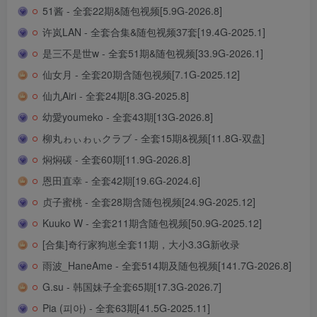
51酱 - 全套22期&随包视频[5.9G-2026.8]
许岚LAN - 全套合集&随包视频37套[19.4G-2025.1]
是三不是世w - 全套51期&随包视频[33.9G-2026.1]
仙女月 - 全套20期含随包视频[7.1G-2025.12]
仙九Airi - 全套24期[8.3G-2025.8]
幼愛youmeko - 全套43期[13G-2026.8]
柳丸ゎぃゎぃクラブ - 全套15期&视频[11.8G-双盘]
焖焖碳 - 全套60期[11.9G-2026.8]
恩田直幸 - 全套42期[19.6G-2024.6]
贞子蜜桃 - 全套28期含随包视频[24.9G-2025.12]
Kuuko W - 全套211期含随包视频[50.9G-2025.12]
[合集]奇行家狗崽全套11期，大小3.3G新收录
雨波_HaneAme - 全套514期及随包视频[141.7G-2026.8]
G.su - 韩国妹子全套65期[17.3G-2026.7]
Pia (피아) - 全套63期[41.5G-2025.11]