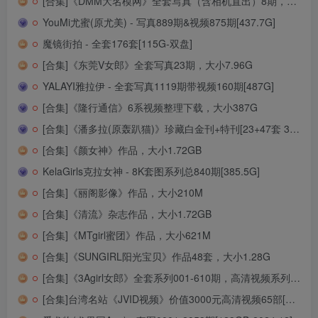
[合集]《DMM大名模网》全套写真（含相机直出）8期，大小6.87G
YouMi尤蜜(原尤美) - 写真889期&视频875期[437.7G]
魔镜街拍 - 全套176套[115G-双盘]
[合集]《东莞V女郎》全套写真23期，大小7.96G
YALAYI雅拉伊 - 全套写真1119期带视频160期[487G]
[合集]《隆行通信》6系视频整理下载，大小387G
[合集]《潘多拉(原轰趴猫)》珍藏白金刊+特刊[23+47套 32.1G]
[合集]《颜女神》作品，大小1.72GB
KelaGirls克拉女神 - 8K套图系列总840期[385.5G]
[合集]《丽阁影像》作品，大小210M
[合集]《清流》杂志作品，大小1.72GB
[合集]《MTgirl蜜团》作品，大小621M
[合集]《SUNGIRL阳光宝贝》作品48套，大小1.28G
[合集]《3Agirl女郎》全套系列001-610期，高清视频系列90套，美束馆系列34期[58.76GB]
[合集]台湾名站《JVID视频》价值3000元高清视频65部[18.66GB]