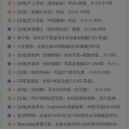
[合集]个人原创《原味妖妖》作品+视频，大小5.47GB
[合集]《制服の女生》作品，大小2.16GB
[合集]官方原版《中国腿模》作品，大小11.95G
[合集]全视频之《细高跟丝足》视频，大小24.36G
袜小喵 - 高丝女子图鉴等全系合集&视频[72G-双盘]
大生模拍 - 全套合集306期&新出4K视频[187G]
[合集]新机构《壹吻映画》丝袜写真+视频26套，大小36.6G
[合集]学妹丝《纳丝摄影》写真及视频001-244期，大小194G
[合集]《丝尚Sityle》写真211套非完整，大小14.09G
LD零度摄影 - 全套146套合集[13.2G-双盘]
[合集]《丝间舞》无水印329期（非完整），大小10G
[合集]《RU1MM如壹写真》全站套图加视频，含27套稀有VIP作品，大小30.5G
[合集]丝袜系列《Leghacker美腿骇客》99套写真[30.8GB]
盘丝PANS - 全套2012年001至1384期含会员视频及特刊（新刊视频更新中）[436Ｇ-2024.12]
Beautyleg美腿写真 - 全套合集2005-2025第2385期[539.5G-2026.3]