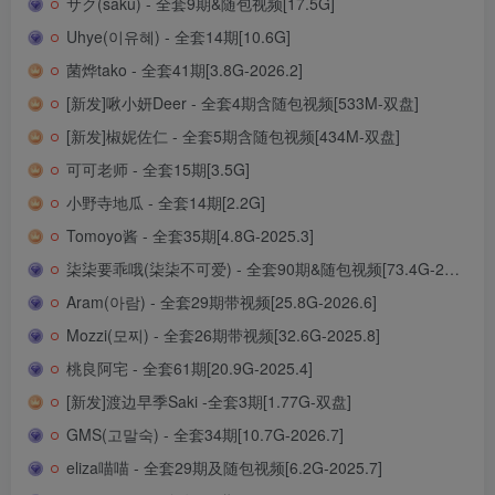
サク(saku) - 全套9期&随包视频[17.5G]
Uhye(이유혜) - 全套14期[10.6G]
菌烨tako - 全套41期[3.8G-2026.2]
[新发]啾小妍Deer - 全套4期含随包视频[533M-双盘]
[新发]椒妮佐仁 - 全套5期含随包视频[434M-双盘]
可可老师 - 全套15期[3.5G]
小野寺地瓜 - 全套14期[2.2G]
Tomoyo酱 - 全套35期[4.8G-2025.3]
柒柒要乖哦(柒柒不可爱) - 全套90期&随包视频[73.4G-2026.7]
Aram(아람) - 全套29期带视频[25.8G-2026.6]
Mozzi(모찌) - 全套26期带视频[32.6G-2025.8]
桃良阿宅 - 全套61期[20.9G-2025.4]
[新发]渡边早季Saki -全套3期[1.77G-双盘]
GMS(고말숙) - 全套34期[10.7G-2026.7]
eliza喵喵 - 全套29期及随包视频[6.2G-2025.7]