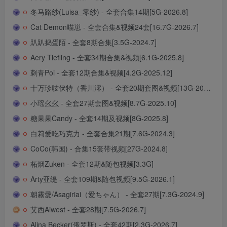
冬马路纱(Luisa_零纱) - 全套合集14期[5G-2026.8]
Cat Demon喵崽 - 全套合集&视频24套[16.7G-2026.7]
趴趴捣蛋陌 - 全套8期合集[3.5G-2024.7]
Aery Tiefling - 全套34期合集&视频[6.1G-2025.8]
刺青Poi - 全套12期合集&视频[4.2G-2025.12]
十万珍吱伏特（香川澪） - 全套20期套图&视频[13G-2026.7]
小瑶幺幺 - 全套27期套图&视频[8.7G-2025.10]
糖果果Candy - 全套14期及视频[8G-2025.8]
白莉爱吃巧克力 - 全套合集21期[7.6G-2024.3]
CoCo(韩国) - 合集15套带视频[27G-2024.8]
柘烟Zuken - 全套12期&随包视频[3.3G]
Arty亚缇 - 全套109期&随包视频[9.5G-2026.1]
朝霧愛/Asagiriai（愛ちゃん） - 全套27期[7.3G-2024.9]
艾西Aiwest - 全套28期[7.5G-2026.7]
Alina Becker(俄罗斯) - 全套42期[2.3G-2026.7]