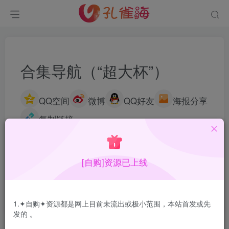
合集导航（“超大杯”）
QQ空间
微博
QQ好友
海报分享
复制链接
合集快速导航—— 万期的秀人，或是10TB的物恋传媒，在
孔雀海都
“一键转存”
！
[自购]资源已上线
(1/2)永久发布&备用网址点这：
kongque.org
(2/2)每日凌晨0-2点主动查失效补链
(点我演示)
，失效不超
24小时，不用留言求补！
1.✦自购✦资源都是网上目前未流出或极小范围，本站首发或先
发的 。
名站机构(72系)