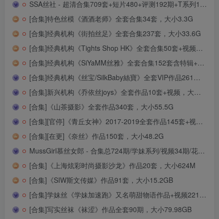
SSA丝社 - 超清合集709套+短片480+评测192期+T系列120期(4K视频)[1982G-2025.10]
[合集]特色丝模《酒酒老师》全套合集34套，大小3.3G
[合集]经典机构《街拍丝足》全套合集237套，大小33.6G
[合集]经典机构《Tights Shop HK》全套合集50套+视频，大小4.19G
[合集]经典机构《SiYaMM丝雅》全套合集152套含特辑+视频，大小11.6G
[合集]经典机构《丝宝/SilkBaby絲寶》全套VIP作品261套含非常VIP/定制+视频，大小15.2G
[合集]新兴机构《乔依丝joys》全套作品10套+视频，大小7.17G
[合集]《山茶摄影》全套作品340套，大小55.5G
[合集][官停]《青丘女神》2017-2019全套作品145套+视频，大小33.2G
[合集][在更]《奈丝》作品150套，大小48.2G
MussGirl慕丝女郎 - 合集总724期/学妹系列/视频34期/花絮209期[475G-2026.4]
[合集]《上海炫彩时尚摄影沙龙》作品20套，大小624M
[合集]《SIW斯文传媒》作品91套，大小15.2GB
[合集]学妹丝《学妹加速跑》又名萌甜物语作品+视频221套，大小85.8GB
[合集]写实丝袜《袜涩》作品全套90期，大小79.98GB