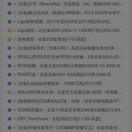
[合集]台湾《Beautyleg》高清原版（4K）视频2008-2024.2.9_1409期[1.25T]
[合集]极品无内丝《妖精社/8K映画》2019-2022年全套V系/T系/B系/H系/BH系（钻石版高清视频），大小67.7G
Ligui丽柜视频 - 2017年至2023年总574套[236.5G]
Ligui丽柜 - 总合集2003-2024.11.14单期打包[129G-2024.12]
妖精视觉 - 全套233套图包[11G-双盘]
[合集]丝袜系列《丝慕GIRL》高跟丝袜制服合集全6系（SM/特写/蜜系列/熟系列/海外版带视频/故事）,大小100G
ROSI口罩/ROSI艺学妹/ROSI10情趣 - 3系全套3630+252+53套[154.4G-2026.8]
ROSI视频 - 合集全套660期&小视频825[245.1G-2026.8]
ROSI写真 - 全套合集0001-5332期[227GB-2026.8]
[合集]Leglegs美腿骇客 - 109套写真[33.01GB]
MSLASSS梦丝女神 - 全套官方套图合集182期（带视频）[119G]
[独家]MISSLEG蜜丝钻石版 - 99套（包含39套视频及VF/DV/V/M/N/H/F/众筹）43.3G
IESS异思趣向 - 全套11系及丝享家2340套&视频[210.6G-2026.7]
DDY_Pantyhose - 全套28套打包[11.2G-双盘]
[合集]珍藏丝袜系列《LEGBABY美腿宝贝》全套35套含乔柯涵钻石版丝袜无内系列[4.53G]