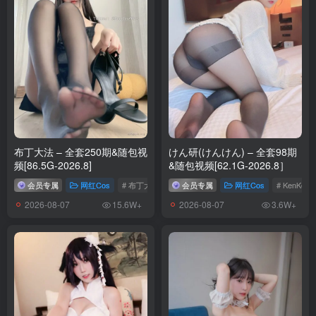
布丁大法 – 全套250期&随包视
けん研(けんけん) – 全套98期
频[86.5G-2026.8]
&随包视频[62.1G-2026.8］
会员专属
网红Cos
# 布丁大法
会员专属
网红Cos
# KenKe
2026-08-07
2026-08-07
15.6W+
3.6W+