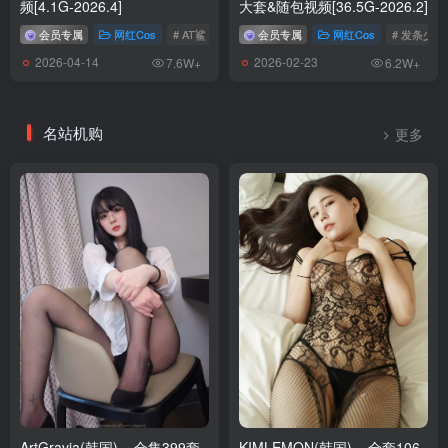
频[4.1G-2026.4]
大套&随包视频[36.5G-2026.2]
会员专属
网红Cos
# AT鲨
会员专属
网红Cos
# 发条少女
2026-04-14
2026-02-23
7.6W+
6.2W+
名站机购
更多
ArtGravia(韩国) – 合集399套
KIMLEMON(韩国) – 全套106