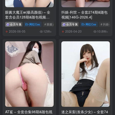
眼酱大魔王w(极高颜值) – 全
抖娘-利世 – 全套274期&随包
套含会员128期&随包视频
视频[146G-2026.4]
[23.4G-2026.6]
会员专属
网红Cos
# 眼酱大魔王w
会员专属
网红Cos
# 抖娘-利
2026-06-05
2026-04-20
12W+
10.8W+
AT鲨 – 全套合集98期&随包视
迷之呆梨(发条少女) – 全套74