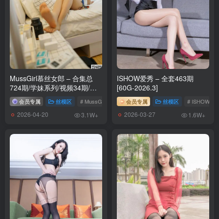
MussGirl慕丝女郎 – 合集总
ISHOW爱秀 – 全套463期
724期/学妹系列/视频34期/花
[60G-2026.3]
絮209期[475G-2026.4]
会员专属
丝模区
# MussGirl慕丝女郎
会员专属
# 慕丝女郎
丝模区
# ISHOW爱
2026-04-20
2026-03-27
3.1W+
1.6W+