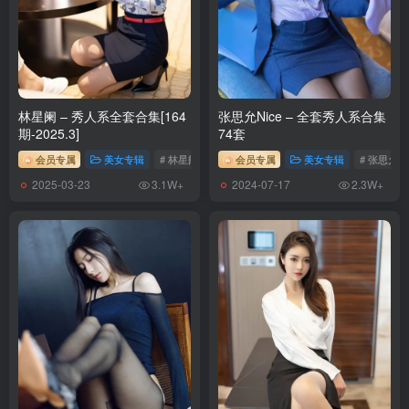
林星阑 – 秀人系全套合集[164
张思允Nice – 全套秀人系合集
期-2025.3]
74套
会员专属
美女专辑
# 林星阑
会员专属
美女专辑
# 张思允Ni
2025-03-23
2024-07-17
3.1W+
2.3W+