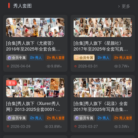
秀人套图
更多
[合集]秀人旗下《尤蜜荟》
[合集]秀人旗下《星颜社》
2016年至2025年全套合集
2017年至2025年全套写真合
001-1204,大小272G （随官方
集001-460（2022恢复更新）
会员专属
秀人
秀人套图
# YouMi尤蜜荟
会员专属
# 尤蜜荟
秀人
秀人套图
更新）
2026-04-04
2026-03-31
9.8W+
3.7W+
置顶
[合集]秀人旗下《Xiuren秀人
[合集]秀人旗下《花漾》全套
网》2013-2025全套0001-
2017年至2025年写真合集
11319期(+3),大小6025G（随
001-654,大小151G(随官方更
会员专属
秀人
秀人套图
# XIUREN秀人网
会员专属
秀人
秀人套图
官方更新）
新)
2026-03-29
2026-03-27
33.8W+
3.5W+