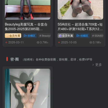
Beautyleg美腿写真 – 全套合
SSA丝社 – 超清合集709套+短
集2005-2025第2385期
片480+评测192期+T系列120
[539.5G-2026.3]
期(4K视频)[1982G-2025.10]
会员专属
丝模区
# Beautyleg
会员专属
丝模区
# SSA丝社
2026-03-11
2025-10-05
3.7W+
3.1W+
密⋅圈
（较稀有）各种收费微密圈，朋有圈，星球，收费VIP等
更多