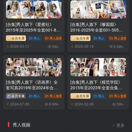
[合集]秀人旗下《爱蜜社》
[合集]秀人旗下《嗲囡囡》
2015年至2025年全套001-804
2016-2025年全套001-505期,
期174G（随官方更新）
大小94G（随官方更新）
会员专属
秀人
秀人套图
# IMISS爱蜜社
会员专属
秀人
秀人套图
2026-03-11
2025-05-14
3W+
3.5W+
[合集]秀人旗下《语画界》全
[合集]秀人旗下《模范学院》
套写真2019年至2024年合集
2015年至2023年全套合集
001-1243，大小485G（随官
001-634，大小165G（随官方
会员专属
秀人
秀人套图
# XIAOYU语画界
会员专属
# 语画界
秀人
秀人套图
方更新）
更新）
2024-07-29
2024-02-08
8.9W+
3W+
秀人视频
更多