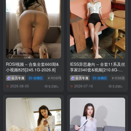
ROSI视频 – 合集全套660期&
IESS异思趣向 – 全套11系及丝
小视频825[245.1G-2026.8]
享家2340套&视频[210.6G-
2026.7]
会员专属
丝模区
# ROSI写真
会员专属
丝模区
# IESS异思
2026-08-05
2026-07-16
9.5W+
5.6W+