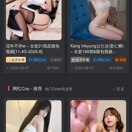
流年不停w – 全套21期及随包
Kang Inkyung강인경(姜仁卿)
视频[11.4G-2026.8]
– 全套166期&随包视频
[73.1G-2026.8]
会员专属
网红Cos
# 流年不停w
会员专属
网红Cos
韩国（ko
2026-08-07
2026-08-07
7004
5.8W+
网红Cos - 推荐
热门Coser在这里
更多