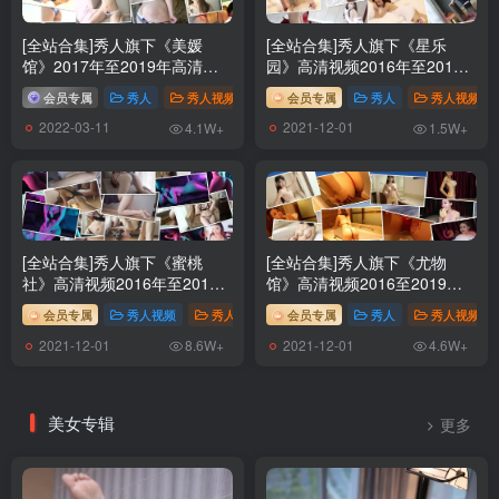
[全站合集]秀人旗下《美媛
[全站合集]秀人旗下《星乐
馆》2017年至2019年高清视
园》高清视频2016年至2017
频80套，大小66.3G
年全3套
会员专属
秀人
秀人视频
# 视频
会员专属
# MyGirl美媛馆
秀人
# 美媛馆视频
秀人视频
2022-03-11
2021-12-01
4.1W+
1.5W+
[全站合集]秀人旗下《蜜桃
[全站合集]秀人旗下《尤物
社》高清视频2016年至2019
馆》高清视频2016至2019年
年全12套
25套
会员专属
秀人视频
秀人
# 视频
会员专属
# XIUREN秀人
秀人
# MiiTao蜜桃社
秀人视频
2021-12-01
2021-12-01
8.6W+
4.6W+
美女专辑
更多