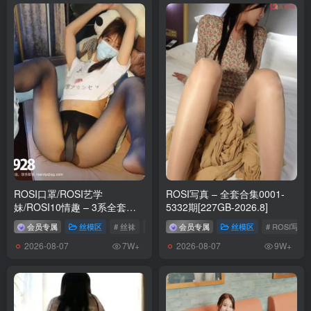
ROSI口罩/ROSI艺学
ROSI写真 – 全套合集0001-
妹/ROSI10情趣 – 3系全套
5332期[227GB-2026.8]
3630+252+53套[154.4G-
会员专属
丝模区
# 丝袜
# ROSI写真
会员专属
# 艺学妹
丝模区
# ROSI写真
2026.8]
2026-08-07
2026-08-07
7W+
9W+