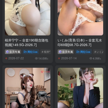
桜井宁宁 – 全套190期含随包
いくみ(育美/日本) – 全套无水
视频[149.5G-2026.7]
印69期[68.7G-2026.7]
会员专属
网红Cos
# 桜井宁宁
会员专属
网红Cos
# いくみ
2026-07-22
2026-07-14
14.6W+
4.9W+