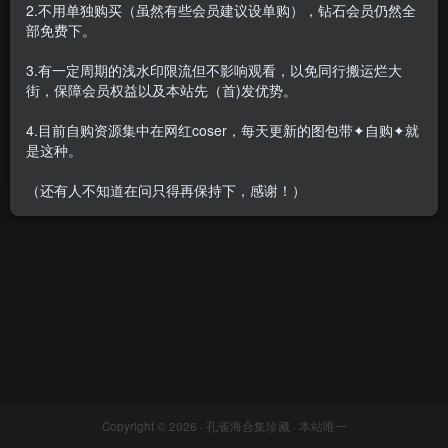
2.不用单独购买（虽然有些会员建议设单购），钻石会员仍然全
部免费下。
3.有一定周期的浅水印限流但不影响观看，以免同行搬运烂大
街，保障会员权益以及本站先（首)发优势。
三刀刀miido – 全套合集41套
[7.7G-2026.6]
4.目前自购资源集中在网红coser，每天更新的图包带✦自购✦就
会员专属
网红Cos
是这种。
2026-06-10
6448
（还有人不知道在问只得再保持下，感谢！）
Copyright © 2026 ·
孔雀海合集珍藏
· 本站唯一