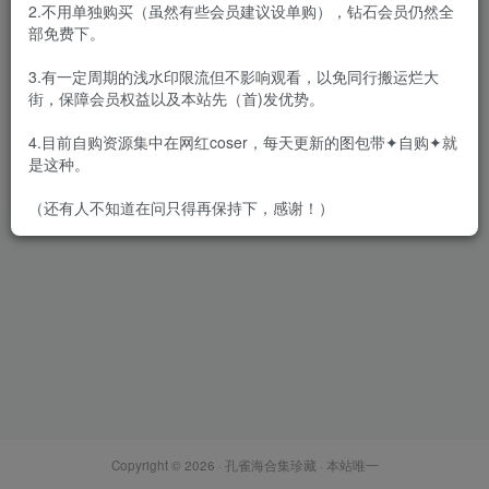
2.不用单独购买（虽然有些会员建议设单购），钻石会员仍然全
部免费下。
3.有一定周期的浅水印限流但不影响观看，以免同行搬运烂大
街，保障会员权益以及本站先（首)发优势。
乙醇子 – 微密圈系列图片&视
频[81套-2025.3]
4.目前自购资源集中在网红coser，每天更新的图包带✦自购✦就
会员专属
密⋅圈
是这种。
2025-03-01
1.7W+
（还有人不知道在问只得再保持下，感谢！）
Copyright © 2026 ·
孔雀海合集珍藏
· 本站唯一