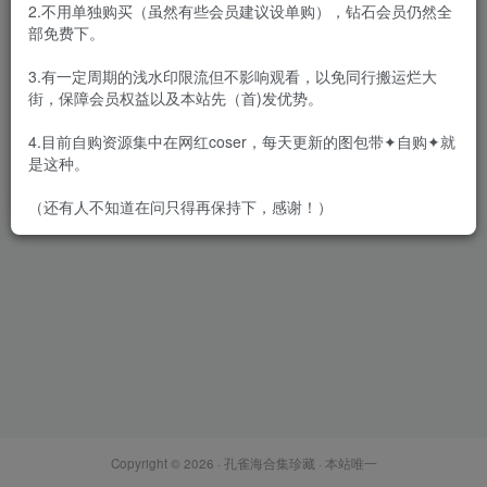
2.不用单独购买（虽然有些会员建议设单购），钻石会员仍然全
部免费下。
3.有一定周期的浅水印限流但不影响观看，以免同行搬运烂大
街，保障会员权益以及本站先（首)发优势。
嫩模 凯竹BuiBui(廿十) 高清视
频8套+写真44套图+6.4G众筹
4.目前自购资源集中在网红coser，每天更新的图包带✦自购✦就
资源，大小17.36G
会员专属
美女专辑
是这种。
2021-09-02
9608
（还有人不知道在问只得再保持下，感谢！）
Copyright © 2026 ·
孔雀海合集珍藏
· 本站唯一