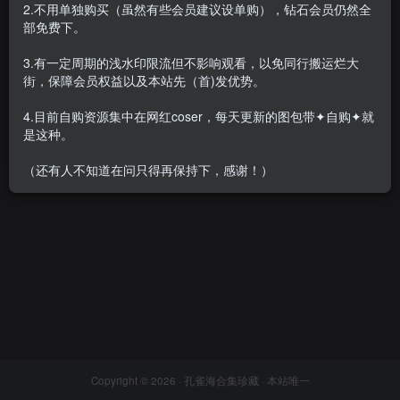
2.不用单独购买（虽然有些会员建议设单购），钻石会员仍然全
部免费下。
3.有一定周期的浅水印限流但不影响观看，以免同行搬运烂大
街，保障会员权益以及本站先（首)发优势。
迷之呆梨(发条少女) – 全套74
大套&随包视频[36.5G-2026.2]
4.目前自购资源集中在网红coser，每天更新的图包带✦自购✦就
会员专属
网红Cos
是这种。
2026-02-23
6.2W+
（还有人不知道在问只得再保持下，感谢！）
Copyright © 2026 ·
孔雀海合集珍藏
· 本站唯一