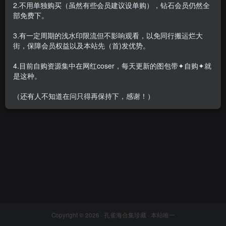
2.不用单独购买（虽然有些会员建议设单购），钻石会员仍然全
部免费下。
3.有一定周期的浅水印限流但不影响观看，以免同行搬运烂大
街，保障会员权益以及本站先（首)发优势。
叫我千寻大人 – 全套28期
[1.6G]
4.目前自购资源集中在网红coser，每天更新的图包带✦自购✦就
会员专属
网红Cos
是这种。
2023-05-01
2344
（还有人不知道在问只得再保持下，感谢！）
Copyright © 2026 ·
孔雀海合集珍藏
· 本站唯一