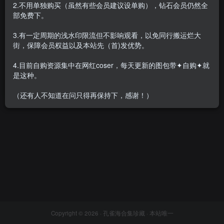
2.不用单独购买（虽然有些会员建议设单购），钻石会员仍然全
部免费下。
3.有一定周期的浅水印限流但不影响观看，以免同行搬运烂大
街，保障会员权益以及本站先（首)发优势。
奔跑的晶骡儿 – 微密圈系列套
图&视频[33套-2025.4]
4.目前自购资源集中在网红coser，每天更新的图包带✦自购✦就
会员专属
密⋅圈
是这种。
2025-04-27
1.2W+
（还有人不知道在问只得再保持下，感谢！）
Copyright © 2026 ·
孔雀海合集珍藏
· 本站唯一