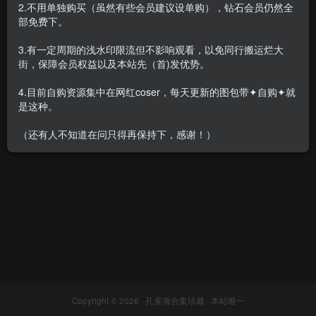
2.不用单独购买（虽然有些会员建议设单购），钻石会员仍然全
部免费下。
3.有一定周期的浅水印限流但不影响观看，以免同行搬运烂大
街，保障会员权益以及本站先（首)发优势。
如月灰 – 全套35期及随包视频
[6.4G-2025.8]
4.目前自购资源集中在网红coser，每天更新的图包带✦自购✦就
会员专属
网红Cos
是这种。
2025-08-22
6806
（还有人不知道在问只得再保持下，感谢！）
Copyright © 2026 ·
孔雀海合集珍藏
· 本站唯一