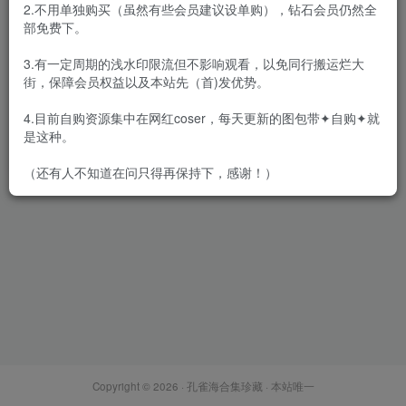
2.不用单独购买（虽然有些会员建议设单购），钻石会员仍然全
部免费下。
3.有一定周期的浅水印限流但不影响观看，以免同行搬运烂大
街，保障会员权益以及本站先（首)发优势。
[合集]学妹校园寝室丝短袜美
脚全套42期，大小8.38G
4.目前自购资源集中在网红coser，每天更新的图包带✦自购✦就
会员专属
恋足恋物
是这种。
2022-08-25
5774
（还有人不知道在问只得再保持下，感谢！）
Copyright © 2026 ·
孔雀海合集珍藏
· 本站唯一