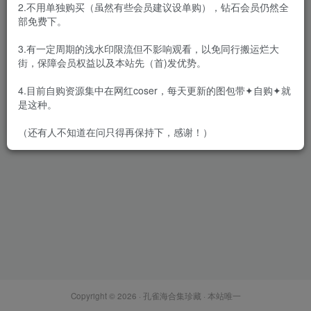
2.不用单独购买（虽然有些会员建议设单购），钻石会员仍然全
部免费下。
3.有一定周期的浅水印限流但不影响观看，以免同行搬运烂大
街，保障会员权益以及本站先（首)发优势。
少女秩序 – 全套作品&视频
[55.2G-2024.12]
4.目前自购资源集中在网红coser，每天更新的图包带✦自购✦就
会员专属
网红Cos
是这种。
2024-12-23
2.8W+
（还有人不知道在问只得再保持下，感谢！）
Copyright © 2026 ·
孔雀海合集珍藏
· 本站唯一