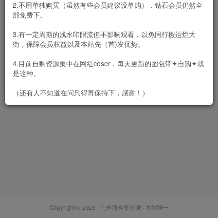
2.不用单独购买（虽然有些会员建议设单购），钻石会员仍然全
部免费下。
3.有一定周期的浅水印限流但不影响观看，以免同行搬运烂大
街，保障会员权益以及本站先（首)发优势。
[合集]秀人旗下《尤物馆》
2016年至2021年全套合集
4.目前自购资源集中在网红coser，每天更新的图包带✦自购✦就
001-174(随官方更新)
会员专属
秀人
秀人套图
是这种。
2021-11-30
8233
（还有人不知道在问只得再保持下，感谢！）
Copyright © 2026 ·
孔雀海合集珍藏
· 本站唯一