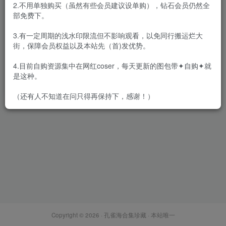
2.不用单独购买（虽然有些会员建议设单购），钻石会员仍然全
部免费下。
3.有一定周期的浅水印限流但不影响观看，以免同行搬运烂大
街，保障会员权益以及本站先（首)发优势。
嫩模 张静燕 高清视频4套+写
真3套图[2.25G]
4.目前自购资源集中在网红coser，每天更新的图包带✦自购✦就
会员专属
美女专辑
是这种。
2021-09-02
6245
（还有人不知道在问只得再保持下，感谢！）
Copyright © 2026 ·
孔雀海合集珍藏
· 本站唯一