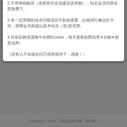
2.不用单独购买（虽然有些会员建议设单购），钻石会员仍然全
部免费下。
3.有一定周期的浅水印限流但不影响观看，以免同行搬运烂大
街，保障会员权益以及本站先（首)发优势。
您的蛋蛋 – 全套59期及随包视
频[32.1G-2026.5]
4.目前自购资源集中在网红coser，每天更新的图包带✦自购✦就
会员专属
网红Cos
是这种。
2026-05-30
1.5W+
（还有人不知道在问只得再保持下，感谢！）
Copyright © 2026 ·
孔雀海合集珍藏
· 本站唯一