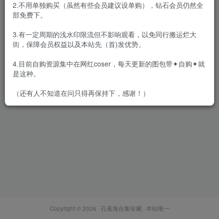
2.不用单独购买（虽然有些会员建议设单购），钻石会员仍然全
部免费下。
3.有一定周期的浅水印限流但不影响观看，以免同行搬运烂大
街，保障会员权益以及本站先（首)发优势。
抱走莫子aa – 全套80期&随包
视频[77.4G-2026.7]
4.目前自购资源集中在网红coser，每天更新的图包带✦自购✦就
会员专属
网红Cos
是这种。
2026-07-21
2.6W+
（还有人不知道在问只得再保持下，感谢！）
Copyright © 2026 ·
孔雀海合集珍藏
· 本站唯一