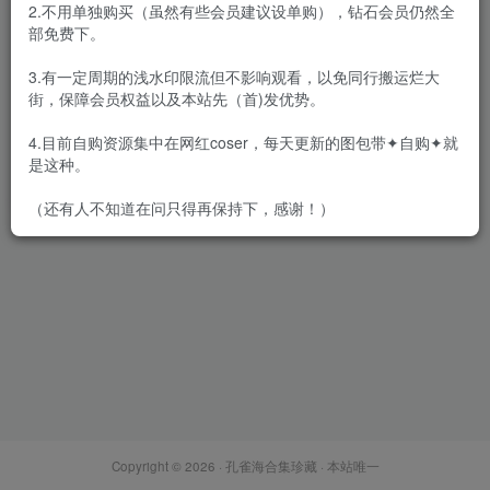
2.不用单独购买（虽然有些会员建议设单购），钻石会员仍然全
部免费下。
3.有一定周期的浅水印限流但不影响观看，以免同行搬运烂大
街，保障会员权益以及本站先（首)发优势。
曉美媽 – 全套39期及随包视频
[8.1G-2025.12]
4.目前自购资源集中在网红coser，每天更新的图包带✦自购✦就
会员专属
网红Cos
是这种。
2025-12-31
6444
（还有人不知道在问只得再保持下，感谢！）
Copyright © 2026 ·
孔雀海合集珍藏
· 本站唯一