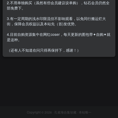
2.不用单独购买（虽然有些会员建议设单购），钻石会员仍然全
部免费下。
3.有一定周期的浅水印限流但不影响观看，以免同行搬运烂大
街，保障会员权益以及本站先（首)发优势。
末夜787 – 全套37期&随包视
频[21G-2026.5]
4.目前自购资源集中在网红coser，每天更新的图包带✦自购✦就
会员专属
网红Cos
是这种。
2026-05-09
9594
（还有人不知道在问只得再保持下，感谢！）
Copyright © 2026 ·
孔雀海合集珍藏
· 本站唯一