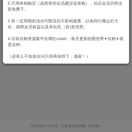
2.不用单独购买（虽然有些会员建议设单购），钻石会员仍然全
部免费下。
3.有一定周期的浅水印限流但不影响观看，以免同行搬运烂大
街，保障会员权益以及本站先（首)发优势。
汁汁 – 内购无水印[6
期-2026.3]
4.目前自购资源集中在网红coser，每天更新的图包带✦自购✦就
会员专属
众筹&私拍&定制
是这种。
2026-03-07
5931
（还有人不知道在问只得再保持下，感谢！）
Copyright © 2026 ·
孔雀海合集珍藏
· 本站唯一