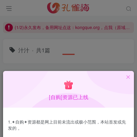
(2/2)每日凌晨0点主动查失效补链(点我演示)，失效不超24小时，
(1/2)永久发布，备用网址点这：kongque.org，点我（原域名失效）！
(2/2)每日凌晨0点主动查失效补链(点我演示)，失效不超24小时，
(1/2)永久发布，备用网址点这：kongque.org，点我（原域名失效）！
汁汁
共1篇
排序
更新
浏览
点赞
评论
[自购]资源已上线
1.✦自购✦资源都是网上目前未流出或极小范围，本站首发或先
发的 。