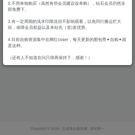
2.不用单独购买（虽然有些会员建议设单购），钻石会员仍然全
部免费下。
3.有一定周期的浅水印限流但不影响观看，以免同行搬运烂大
街，保障会员权益以及本站先（首)发优势。
源纱希喵喵喵 – 全套33期
[10.6G-2025.12]
4.目前自购资源集中在网红coser，每天更新的图包带✦自购✦就
会员专属
网红Cos
是这种。
2025-12-10
7498
（还有人不知道在问只得再保持下，感谢！）
Copyright © 2026 ·
孔雀海合集珍藏
· 本站唯一