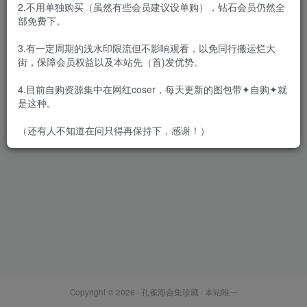
2.不用单独购买（虽然有些会员建议设单购），钻石会员仍然全
部免费下。
3.有一定周期的浅水印限流但不影响观看，以免同行搬运烂大
街，保障会员权益以及本站先（首)发优势。
物恋传媒 – 全套2759期含4K
原版视频[11537G-2026.8]
4.目前自购资源集中在网红coser，每天更新的图包带✦自购✦就
会员专属
恋足恋物
是这种。
2026-08-07
6.6W+
（还有人不知道在问只得再保持下，感谢！）
Copyright © 2026 ·
孔雀海合集珍藏
· 本站唯一