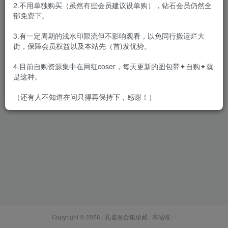
2.不用单独购买（虽然有些会员建议设单购），钻石会员仍然全
部免费下。
3.有一定周期的浅水印限流但不影响观看，以免同行搬运烂大
街，保障会员权益以及本站先（首)发优势。
瓜希酱 – 全套合集111期
[13.8G-2026.6]
4.目前自购资源集中在网红coser，每天更新的图包带✦自购✦就
会员专属
网红Cos
是这种。
2026-06-20
1.2W+
（还有人不知道在问只得再保持下，感谢！）
Copyright © 2026 ·
孔雀海合集珍藏
· 本站唯一