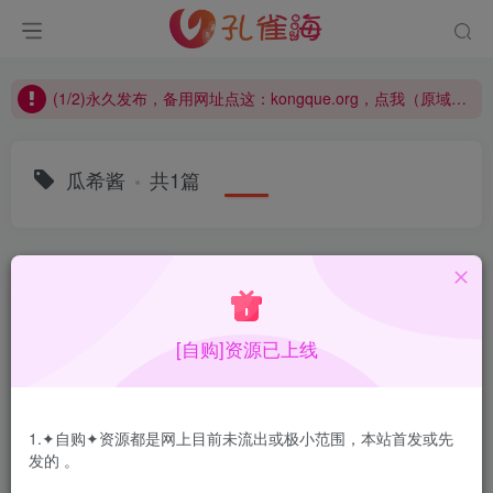
(1/2)永久发布，备用网址点这：kongque.org，点我（原域名失效）！
(2/2)每日凌晨0点主动查失效补链(点我演示)，失效不超24小时，
(1/2)永久发布，备用网址点这：kongque.org，点我（原域名失效）！
瓜希酱
共1篇
排序
更新
浏览
点赞
评论
[自购]资源已上线
1.✦自购✦资源都是网上目前未流出或极小范围，本站首发或先
发的 。