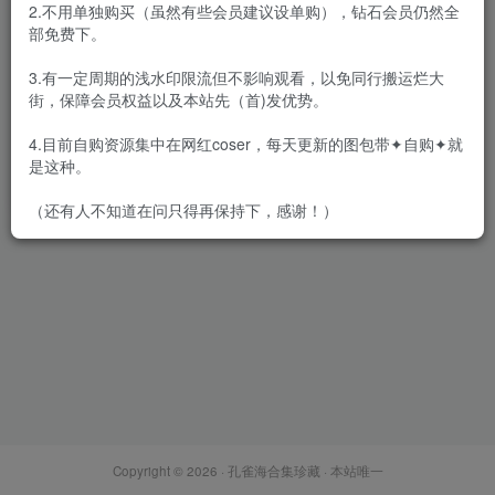
2.不用单独购买（虽然有些会员建议设单购），钻石会员仍然全
部免费下。
3.有一定周期的浅水印限流但不影响观看，以免同行搬运烂大
街，保障会员权益以及本站先（首)发优势。
白莉爱吃巧克力 – 全套合集21
期[7.6G-2024.3]
4.目前自购资源集中在网红coser，每天更新的图包带✦自购✦就
会员专属
网红Cos
是这种。
2024-03-22
1.4W+
（还有人不知道在问只得再保持下，感谢！）
Copyright © 2026 ·
孔雀海合集珍藏
· 本站唯一