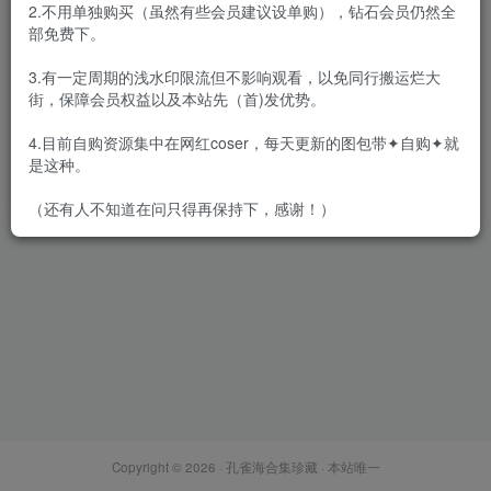
2.不用单独购买（虽然有些会员建议设单购），钻石会员仍然全
部免费下。
3.有一定周期的浅水印限流但不影响观看，以免同行搬运烂大
街，保障会员权益以及本站先（首)发优势。
阿雪雪 – 全套103套&视频
[269G-2026.7]
4.目前自购资源集中在网红coser，每天更新的图包带✦自购✦就
会员专属
网红Cos
是这种。
2026-07-24
1.5W+
（还有人不知道在问只得再保持下，感谢！）
Copyright © 2026 ·
孔雀海合集珍藏
· 本站唯一