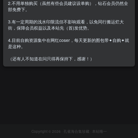
2.不用单独购买（虽然有些会员建议设单购），钻石会员仍然全
部免费下。
3.有一定周期的浅水印限流但不影响观看，以免同行搬运烂大
街，保障会员权益以及本站先（首)发优势。
陈小花 – 内购无水印合集[14
套-2026.5]
4.目前自购资源集中在网红coser，每天更新的图包带✦自购✦就
会员专属
众筹&私拍&定制
是这种。
2026-05-12
1.8W+
（还有人不知道在问只得再保持下，感谢！）
Copyright © 2026 ·
孔雀海合集珍藏
· 本站唯一