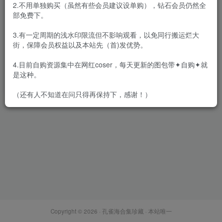
2.不用单独购买（虽然有些会员建议设单购），钻石会员仍然全
部免费下。
3.有一定周期的浅水印限流但不影响观看，以免同行搬运烂大
街，保障会员权益以及本站先（首)发优势。
面饼仙儿 – 全套160期含随包
视频[51.9G-2026.7]
4.目前自购资源集中在网红coser，每天更新的图包带✦自购✦就
会员专属
网红Cos
是这种。
2026-07-05
1.9W+
（还有人不知道在问只得再保持下，感谢！）
Copyright © 2026 ·
孔雀海合集珍藏
· 本站唯一