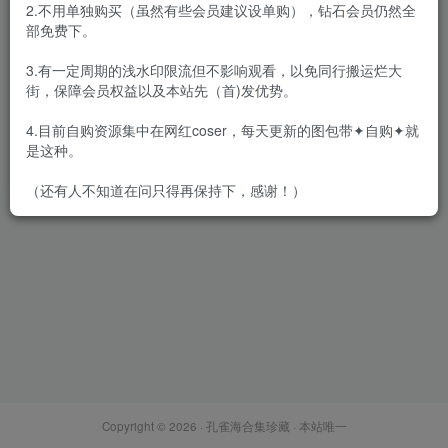
2.不用单独购买（虽然有些会员建议设单购），钻石会员仍然全
部免费下。
3.有一定周期的浅水印限流但不影响观看，以免同行搬运烂大
街，保障会员权益以及本站先（首)发优势。
嫩模 顾欣怡 视频高清2套+写
真24套图，大小4.63G
4.目前自购资源集中在网红coser，每天更新的图包带✦自购✦就
会员专属
美女专辑
是这种。
2021-09-02
3.5W+
（还有人不知道在问只得再保持下，感谢！）
Copyright © 2026 ·
孔雀海合集珍藏
· 本站唯一