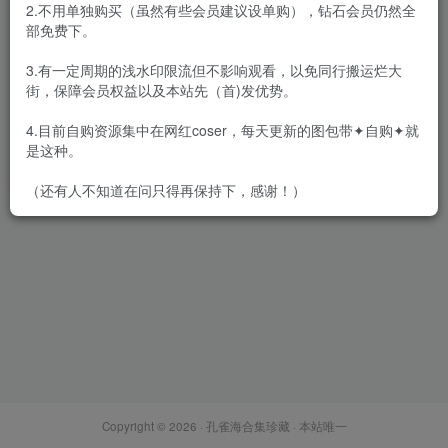
2.不用单独购买（虽然有些会员建议设单购），钻石会员仍然全
部免费下。
3.有一定周期的浅水印限流但不影响观看，以免同行搬运烂大
街，保障会员权益以及本站先（首)发优势。
[全站合集]秀人旗下《魅妍
社》高清视频2015年至2018
4.目前自购资源集中在网红coser，每天更新的图包带✦自购✦就
年全35套
会员专属
秀人
秀人视频
是这种。
2021-12-01
3W+
（还有人不知道在问只得再保持下，感谢！）
Copyright © 2026 ·
孔雀海合集珍藏
· 本站唯一