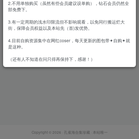
2.不用单独购买（虽然有些会员建议设单购），钻石会员仍然全
部免费下。
3.有一定周期的浅水印限流但不影响观看，以免同行搬运烂大
街，保障会员权益以及本站先（首)发优势。
Sonson(손손) – 全套71套含视
频[88G-2026.3]
4.目前自购资源集中在网红coser，每天更新的图包带✦自购✦就
会员专属
网红Cos
韩国（korea）
是这种。
2026-03-22
1.7W+
（还有人不知道在问只得再保持下，感谢！）
Copyright © 2026 ·
孔雀海合集珍藏
· 本站唯一