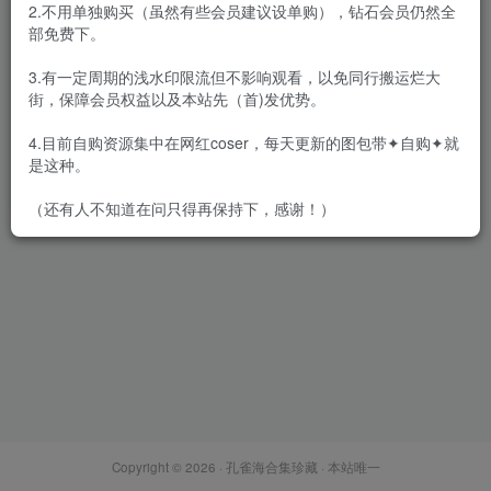
2.不用单独购买（虽然有些会员建议设单购），钻石会员仍然全
部免费下。
3.有一定周期的浅水印限流但不影响观看，以免同行搬运烂大
街，保障会员权益以及本站先（首)发优势。
Song Hana(송하나) – 全套合
集25套[13G-2024.9]
4.目前自购资源集中在网红coser，每天更新的图包带✦自购✦就
会员专属
网红Cos
韩国（korea）
是这种。
2024-09-20
9312
（还有人不知道在问只得再保持下，感谢！）
Copyright © 2026 ·
孔雀海合集珍藏
· 本站唯一