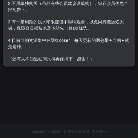
2.不用单独购买（虽然有些会员建议设单购），钻石会员仍然全
部免费下。
3.有一定周期的浅水印限流但不影响观看，以免同行搬运烂大
街，保障会员权益以及本站先（首)发优势。
嫩模 Angela小热巴 高清5套视
频+41套写真[9.16G]
4.目前自购资源集中在网红coser，每天更新的图包带✦自购✦就
会员专属
美女专辑
是这种。
2021-09-02
1.2W+
（还有人不知道在问只得再保持下，感谢！）
Copyright © 2026 ·
孔雀海合集珍藏
· 本站唯一