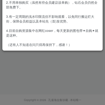
2.不用单独购买（虽然有些会员建议设单购），钻石会员仍然全
部免费下。
3.有一定周期的浅水印限流但不影响观看，以免同行搬运烂大
街，保障会员权益以及本站先（首)发优势。
LD零度摄影 – 全套146套合集
[13.2G-双盘]
4.目前自购资源集中在网红coser，每天更新的图包带✦自购✦就
会员专属
丝模区
是这种。
2022-03-10
2.3W+
（还有人不知道在问只得再保持下，感谢！）
Copyright © 2026 ·
孔雀海合集珍藏
· 本站唯一