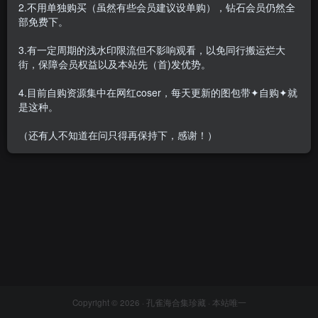
2.不用单独购买（虽然有些会员建议设单购），钻石会员仍然全
部免费下。
3.有一定周期的浅水印限流但不影响观看，以免同行搬运烂大
街，保障会员权益以及本站先（首)发优势。
[合集]经典机构《LISS丽丝》
全套合集26期，大小25.6G
4.目前自购资源集中在网红coser，每天更新的图包带✦自购✦就
会员专属
丝模区
是这种。
2022-05-06
5940
（还有人不知道在问只得再保持下，感谢！）
Copyright © 2026 ·
孔雀海合集珍藏
· 本站唯一