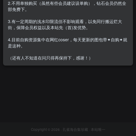
2.不用单独购买（虽然有些会员建议设单购），钻石会员仍然全
部免费下。
3.有一定周期的浅水印限流但不影响观看，以免同行搬运烂大
街，保障会员权益以及本站先（首)发优势。
lovely呆玄 – 全套11期[4.4G-
双盘]
4.目前自购资源集中在网红coser，每天更新的图包带✦自购✦就
会员专属
网红Cos
是这种。
2021-12-05
4983
（还有人不知道在问只得再保持下，感谢！）
Copyright © 2026 ·
孔雀海合集珍藏
· 本站唯一