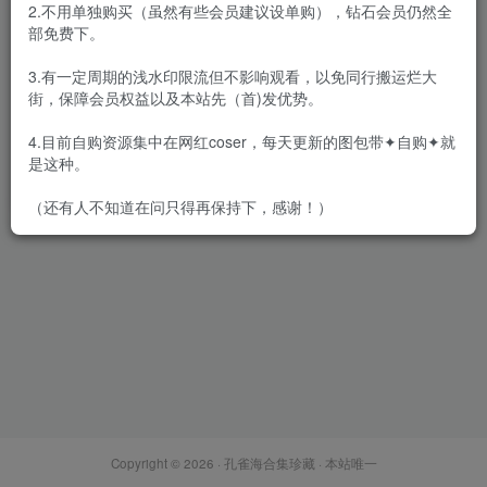
2.不用单独购买（虽然有些会员建议设单购），钻石会员仍然全
部免费下。
3.有一定周期的浅水印限流但不影响观看，以免同行搬运烂大
街，保障会员权益以及本站先（首)发优势。
miko酱ww – 全套107期含随包
视频[55.4G-2026.8]
4.目前自购资源集中在网红coser，每天更新的图包带✦自购✦就
会员专属
网红Cos
是这种。
2026-08-06
2.7W+
（还有人不知道在问只得再保持下，感谢！）
Copyright © 2026 ·
孔雀海合集珍藏
· 本站唯一