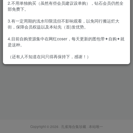
2.不用单独购买（虽然有些会员建议设单购），钻石会员仍然全
部免费下。
3.有一定周期的浅水印限流但不影响观看，以免同行搬运烂大
街，保障会员权益以及本站先（首)发优势。
Momoko葵葵 – 全套49期及随
包视频[14.4G-2026.5]
4.目前自购资源集中在网红coser，每天更新的图包带✦自购✦就
会员专属
网红Cos
是这种。
2026-05-01
8748
（还有人不知道在问只得再保持下，感谢！）
Copyright © 2026 ·
孔雀海合集珍藏
· 本站唯一