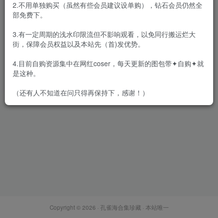
2.不用单独购买（虽然有些会员建议设单购），钻石会员仍然全
部免费下。
3.有一定周期的浅水印限流但不影响观看，以免同行搬运烂大
街，保障会员权益以及本站先（首)发优势。
PAKI酱 – 全套8期&随包视频
[2.7G]
4.目前自购资源集中在网红coser，每天更新的图包带✦自购✦就
会员专属
网红Cos
是这种。
2024-01-13
3775
（还有人不知道在问只得再保持下，感谢！）
Copyright © 2026 ·
孔雀海合集珍藏
· 本站唯一