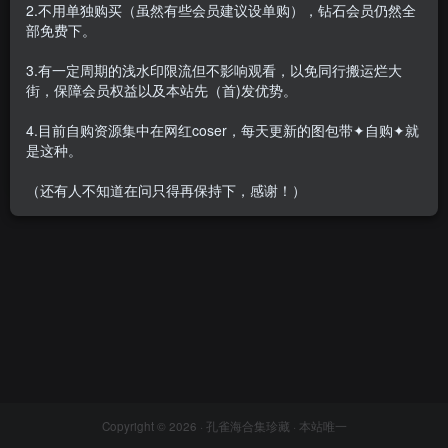
2.不用单独购买（虽然有些会员建议设单购），钻石会员仍然全
部免费下。
3.有一定周期的浅水印限流但不影响观看，以免同行搬运烂大
街，保障会员权益以及本站先（首)发优势。
YouMi尤蜜(原尤美) – 写真889
期&视频875期[437.7G]
4.目前自购资源集中在网红coser，每天更新的图包带✦自购✦就
会员专属
名站机构
是这种。
2023-10-23
5W+
（还有人不知道在问只得再保持下，感谢！）
Copyright © 2026 ·
孔雀海合集珍藏
· 本站唯一