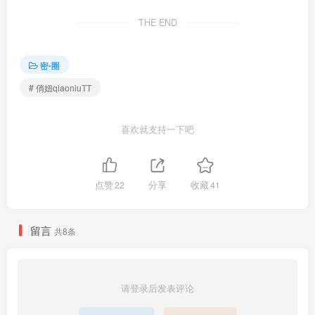
[691P]_60
THE END
002.俏妞qiaoniuTT-微密圈会
员订阅系列图片-第二部分
密⋅圈
[691P]_175
# 俏妞qiaoniuTT
包内原图 – 无水印 – 更清晰
合集目录(持续更新…)
喜欢就支持一下吧
[6.14]
俏妞qiaoniuTT – NO.139 战损版瑜伽裤[27P]
点赞
22
分享
收藏
41
[5.29]
俏妞qiaoniuTT – NO.138 情欲慢慢黑丝腿控[21P]
留言
共8条
[5.12]
俏妞qiaoniuTT – NO.137 黑西服ol[17P]
请登录后发表评论