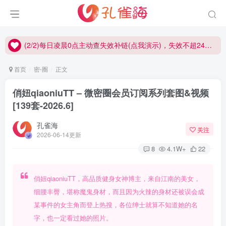
(2/2)每日凌晨0点主动查失效补链(点我演示)，失效不超24小时，
(1/2)永久发布，备用网址点这：kongque.org，点我（原域名失效）！
(2/2)每日凌晨0点主动查失效补链(点我演示)，失效不超24小时，
(1/2)永久发布，备用网址点这：kongque.org，点我（原域名失效）！
首页
密⋅圈
正文
俏妞qiaoniuTT – 微密圈会员订阅系列套图&视频
[139套-2026.6]
孔雀海
关注
2026-06-14更新
8
4.1W+
22
俏妞qiaoniuTT，高品质健身女神博主，来自江南的美女，
细腰丰臀，堪称魔鬼身材，而且因为火辣的身材还被误会成
某事件的女主角而登上热搜，各位绅士就算不知道她的名
字，也一定看过她的照片。