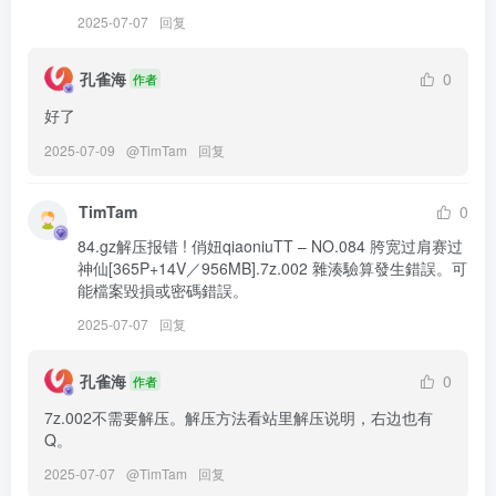
2025-07-07
回复
[2025.3.24]
俏妞qiaoniuTT – NO.130 男友衬衫 [20P-70MB]
孔雀海
0
作者
[8.24]
好了
俏妞qiaoniuTT – NO.129 瑜伽裤 [34P-161MB]
2025-07-09
@
TimTam
回复
[8.21]
TimTam
0
俏妞qiaoniuTT – NO.128 国风黑丝开叉旗袍 [30P-129MB]
84.gz解压报错 ! 俏妞qiaoniuTT – NO.084 胯宽过肩赛过
神仙[365P+14V／956MB].7z.002 雜湊驗算發生錯誤。可
[8.12]
能檔案毀損或密碼錯誤。
俏妞qiaoniuTT – NO.127 丝袜美腿 [32P1V-236MB]
2025-07-07
回复
[8.8]
孔雀海
0
作者
俏妞qiaoniuTT – NO.126 大自然 [12P-65MB]
7z.002不需要解压。解压方法看站里解压说明，右边也有
Q。
[7.5]
2025-07-07
@
TimTam
回复
俏妞qiaoniuTT – NO.125 粉色瑜伽裤 [24P／104MB]