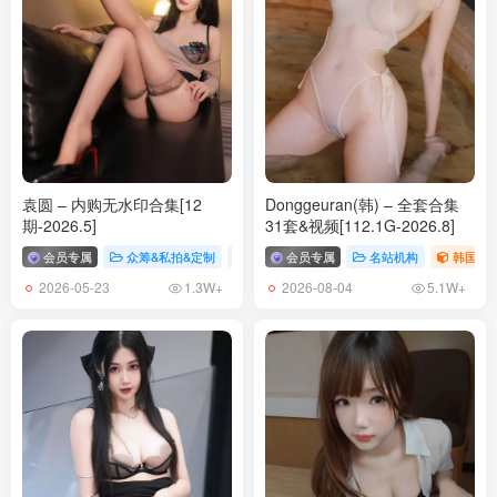
俏妞qiaoniuTT – NO.119 老公，快来开车 [48P3V-549MB]
[5.30]
俏妞qiaoniuTT – NO.118 车内艳景 [13P-53MB]
[5.28]
俏妞qiaoniuTT – NO.117 灰色紧身 [27P-106MB]
袁圆 – 内购无水印合集[12
Donggeuran(韩) – 全套合集
期-2026.5]
31套&视频[112.1G-2026.8]
[5.12]
会员专属
众筹&私拍&定制
# 袁圆
会员专属
名站机构
韩国（ko
俏妞qiaoniuTT – NO.116 超短瑜伽[15P／19MB]
2026-05-23
2026-08-04
1.3W+
5.1W+
[5.2]
俏妞qiaoniuTT – NO.115 银色风景 [40P／283MB]
[4.27]
俏妞qiaoniuTT – NO.114 丁字内内 [20P／54MB]