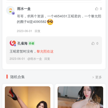
雨水一盒
0
[7.4]
哥哥，求两个资源，一个4654031王昭君的，一个黎允熙
俏妞qiaoniuTT – NO.124 束带丝袜蜜桃臀[44P-235M]
的圈子id是4090582
[6.23]
2023-06-01
回复
俏妞qiaoniuTT – NO.123 性感内裤 [17P-49MB]
孔雀海
0
作者
[6.4]
王昭君暂时没有，
黎允熙在这
俏妞qiaoniuTT – NO.122 吊带袜 [50P／197MB]
2023-06-01
@
雨水一盒
回复
[6.3]
俏妞qiaoniuTT – NO.121 车内艳景 [13P／53MB]
随机合集
更多
[6.2]
俏妞qiaoniuTT – NO.120 极品身材 [35P-101MB]
[6.1]