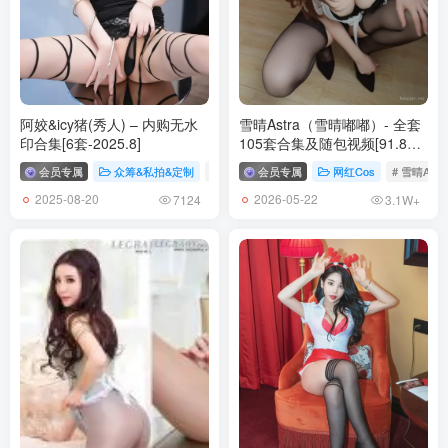
[4.17]
俏妞qiaoniuTT – NO.113 无法直视 [15P／48MB]
[4.15]
俏妞qiaoniuTT – NO.112 皮裙战靴 [23P+1V／345MB]
阿姣&icy猪(秀人) – 内购无水
雪晴Astra（雪晴嘟嘟）- 全套
印合集[6套-2025.8]
105套合集及随包视频[91.8G-
2026.5]
[4.13]
会员专属
众筹&私拍&定制
# 阿姣
会员专属
# icy猪
网红Cos
# 雪晴Astr
俏妞qiaoniuTT – NO.111 美娇娘 [21P／53MB]
2025-08-20
2026-05-22
7124
3.1W+
[4.11]
俏妞qiaoniuTT – NO.110 肥美大屁股 [32P+2V／273MB]
[4.5]
俏妞qiaoniuTT – NO.109 车库美人 [42P+1V／271MB]
[3.30]
俏妞qiaoniuTT – NO.108 黑丝蜜桃 [17P／35MB]