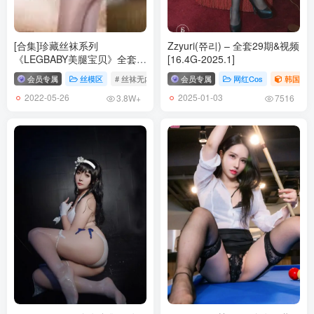
[3.25]
俏妞qiaoniuTT – NO.107 战神皮靴 [16P／62MB]
[合集]珍藏丝袜系列
Zzyuri(쮸리) – 全套29期&视频
《LEGBABY美腿宝贝》全套
[16.4G-2025.1]
35套含乔柯涵钻石版丝袜无内
[3.14]
会员专属
丝模区
# 丝袜无内
# LEGBABY美腿宝贝
会员专属
网红Cos
# 乔柯涵
韩国（ko
系列[4.53G]
俏妞qiaoniuTT – NO.106 透明薄纱 [36P／112MB]
2022-05-26
2025-01-03
3.8W+
7516
[3.13]
俏妞qiaoniuTT – NO.105 剪烂的蜘蛛连体衣[30P+2V／442MB]
[3.4]
俏妞qiaoniuTT – NO.104 节日快乐 [21P／85MB]
[2.26]
俏妞qiaoniuTT – NO.103 618付费[36P／118M]
[2.18]
俏妞qiaoniuTT – NO.102 黑丝蜜桃臀[28P+2V／265MB]