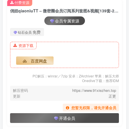
付费资源
[268P]_125
[268P]_177
俏妞qiaoniuTT – 微密圈会员订阅系列套图&视频[139套-2026.6]
会员专属资源
免费
钻石会员
资源下载
百度网盘
PC解压：winrar／7zip 安卓：ZArchiver 苹果：解压大师
Onedive下载：推荐IDM
解压密码
https://www.91xiezhen.top
更新
正更
您暂无权限，请先开通会员
开通会员
002.俏妞qiaoniuTT-微密圈会
员订阅系列图片-第二部分