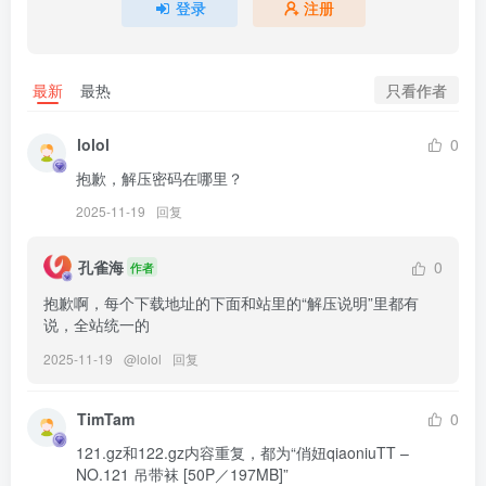
[4.11]
登录
注册
俏妞qiaoniuTT – NO.136 蕾丝内裤交叉绑带丁字[36P]
只看作者
最新
最热
[2026.2.5]
俏妞qiaoniuTT – NO.135 棕色情趣[33P]
lolol
0
[11.30]
抱歉，解压密码在哪里？
俏妞qiaoniuTT – NO.134 花瓣蜜桃[17P-1V-8.7M]
2025-11-19
回复
[11.18]
孔雀海
0
作者
俏妞qiaoniuTT – NO.133 丁字裤+超细水晶钻比基尼[15P-41.2M]
抱歉啊，每个下载地址的下面和站里的“解压说明”里都有
说，全站统一的
[10.11]
2025-11-19
@
lolol
回复
俏妞qiaoniuTT – NO.132 黑丝红边大长腿[13P-1.7M]
TimTam
0
[10.7]
121.gz和122.gz内容重复，都为“俏妞qiaoniuTT – 
俏妞qiaoniuTT – NO.131 嫩白蜜桃[24P-1.8M]
NO.121 吊带袜 [50P／197MB]”