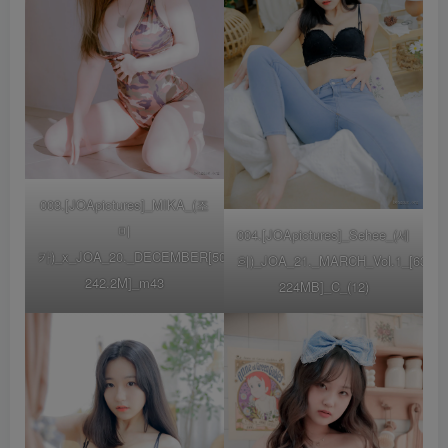
003.[JOApictures]_MIKA_(조
미
004.[JOApictures]_Sehee_(세
카)_x_JOA_20._DECEMBER[50P-
희)_JOA_21._MARCH_Vol.1_[63P-
242.2M]_m43
224MB]_C_(12)