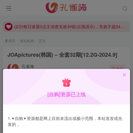
(2/2)每日凌晨0点主动查失效补链(点我演示)，失效不超24小时，
(1/2)永久发布，备用网址点这：kongque.org，点我（原域名失效）！
(2/2)每日凌晨0点主动查失效补链(点我演示)，失效不超24小时，
(1/2)永久发布，备用网址点这：kongque.org，点我（原域名失效）！
首页
名站机构
正文
JOApictures(韩国) – 全套32期[12.2G-2024.9]
孔雀海
关注
2024-09-10更新
2
1W+
20
[自购]资源已上线
JOApictures也是一家韩国机构，开办其实有一段时间了，
只作品不太丰富，出新品较慢，现在放出来
1.✦自购✦资源都是网上目前未流出或极小范围，本站首发或先
合集目录在预览图下面
发的 。