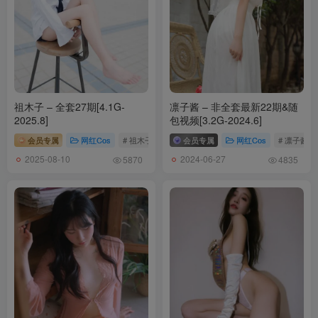
320MB]
010.[JOApictures] – SIA X JOA 20.DECEMBER VOL.2 [51P-
396MB]
009.[JOApictures] – SIA X JOA 20.DECEMBER VOL.1 [54P-
337MB]
008.[JOApictures] – Sia (시아) x JOA 20. DECEMBER Vol.3 [47P-
祖木子 – 全套27期[4.1G-
凛子酱 – 非全套最新22期&随
355MB]
2025.8]
包视频[3.2G-2024.6]
007.[JOApictures] – SIA (시아) x DOLPHIN 21. Halloween [100P-
会员专属
网红Cos
# 祖木子
会员专属
网红Cos
# 凛子酱
377MB]
2025-08-10
2024-06-27
5870
4835
006.[JOApictures] – SeHee 세희 x JOA 20. SEPTEMBER [55P-
209MB]
005.[JOApictures] – Sehee x JOA 20. AUGUST Vol.2 [52P-390MB]
004.[JOApictures] – Sehee (세희) – JOA 21. MARCH Vol.1 [63P-
224MB]
003.[JOApictures] – MIKA (조미카) x JOA 20. DECEMBER[50P-
242.2M]
002.[JOApictures] – MIKA (조미카) 20. MAR[45P-247MB]
001.[JOApictures] – Hana Song (송하나) x JOA 20. APR Vol.1 [51P-