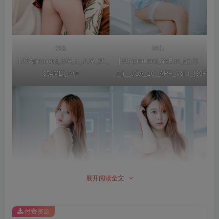
012.
013.
[JOApictures]_SIA_x_JOA_20._DEC_Vol.3_[47P-
[JOApictures]_YeEun_(손예
354MB]_019
은)__JOA_20._APR_Vol.1_[89P1.03
展开阅读全文
付费资源