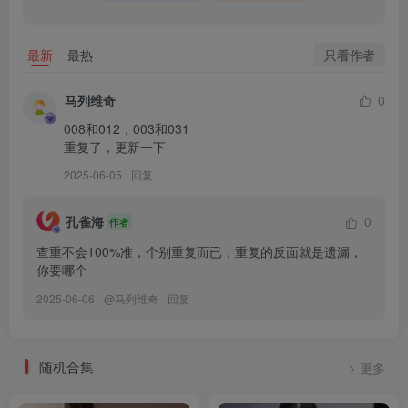
[7.24]
031.JOApictures –Mikacho x JOA 20. DECEMBER [38P-185MB]
只看作者
最新
最热
[2024.1.29]
马列维奇
0
030.[JOA]Sia x JOA 21.JUNE Vol.4[55P／520MB]
008和012，003和031

重复了，更新一下
[12.29]
2025-06-05
回复
029.JOApictures – Sia x JOA 21.JUNE Vol.3[45P／497MB]
孔雀海
0
作者
[12.27]
查重不会100%准，个别重复而已，重复的反面就是遗漏，
028.JOApictures – Sia x JOA 21.JUNE Vol.2[52P／524MB]
你要哪个
2025-06-06
@
马列维奇
回复
[12.13]
027.JOApictures – Sia x JOA 21. JUNE Vol.1[58P／676MB]
随机合集
更多
[6.16更1]
026.JOApictures – Sehee (세희) x JOA 21. MARCH Vol.2 [48P-