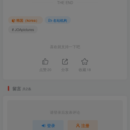
THE END
韩国（korea）
名站机构
# JOApictures
喜欢就支持一下吧
点赞
20
分享
收藏
18
JOApictures-ZIA-x-JOA-20-JUNE-Vol-1 (39)
留言
共2条
包内原图 – 无水印 – 更清晰
合集目录(持续更新…)
请登录后发表评论
[9.10]
032.JOApictures – MIKA x JOA 31.MAR Birth [93P-475MB]
登录
注册