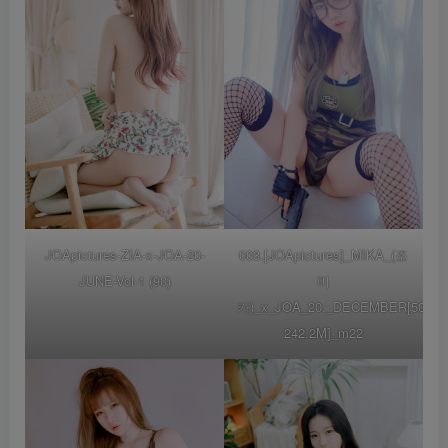
JOApictures-ZIA-x-JOA-20-
003.[JOApictures]_MIKA_(조
JUNE-Vol-1 (90)
미
카)_x_JOA_20._DECEMBER[50P-
242.2M]_m22