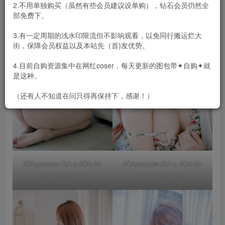
2.不用单独购买（虽然有些会员建议设单购），钻石会员仍然全
部免费下。
3.有一定周期的浅水印限流但不影响观看，以免同行搬运烂大
街，保障会员权益以及本站先（首)发优势。
4.目前自购资源集中在网红coser，每天更新的图包带✦自购✦就
是这种。
（还有人不知道在问只得再保持下，感谢！）
JOApictures-ZIA-x-JOA-20-
JOApictures-ZIA-x-JOA-20-
JUNE-Vol-1 (44)
JUNE-Vol-1 (78)