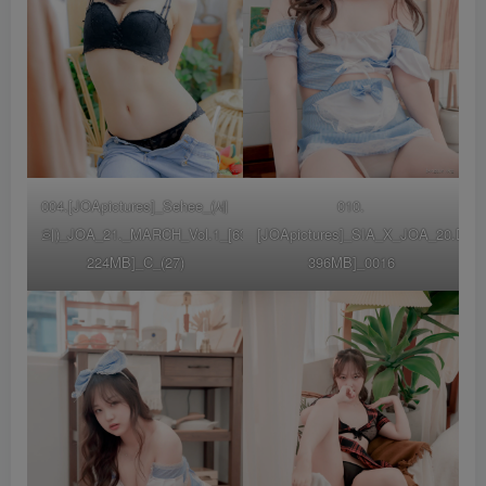
004.[JOApictures]_Sehee_(세
010.
희)_JOA_21._MARCH_Vol.1_[63P-
[JOApictures]_SIA_X_JOA_20.DE
224MB]_C_(27)
396MB]_0016