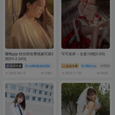
020.[JOApictures] – Zia (지아) x JOA 20. JUNE Vol.1[96P-425.8M]
019.[JOApictures] – Zia (지아) x DOLPHIN 21. NOV Vol.3 [56P-
231MB]
018.[JOApictures] – Zia (지아) x DOLPHIN 21. NOV Vol.2 [89P-
436MB]
017.[JOApictures] – Zia (지아) x DOLPHIN 21. NOV Vol.1[73P-
樱晚gigi 粉丝群收费视频写真5
可可老师 – 全套15期[3.5G]
240.3M]
部[5V-2.32G]
016.[JOApictures] – Zia – NO.12 JOA 21. JANUARY Vol.2 [54P-
会员专属
众筹&私拍&定制
# 樱晚gigi
会员专属
网红Cos
# 可可老师
306MB]
2022-08-13
2023-11-20
7383
4629
015.[JOApictures] – Zia – NO.11 JOA 21. JANUARY Vol.1 [53P-
398MB]
014.[JOApictures] – YeEun x JOA 20. APR vol.2[79P-422.1M]
013.[JOApictures] – YeEun (손예은) JOA 20. APR Vol.1 [89P1.03G]
012.[JOApictures] – SIA x JOA 20. DEC Vol.3 [47P-354MB]
011.[JOApictures] – SIA X JOA 20.DECEMBER VOL.4 [51P-