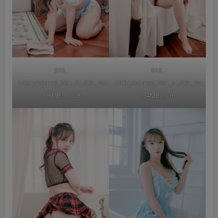
010.
012.
[JOApictures]_SIA_X_JOA_20.DECEMBER_VOL.2_[51P-
[JOApictures]_SIA_x_JOA_20._DEC
396MB]_0038
354MB]_016