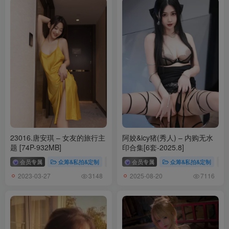
283M]
[6.2更1]
025.JOApictures – Mikacho (조미카) x JOA 21. JANUARY
Vol.1[28P-157.6M]
[5.4更1]
024.JOApictures – MIKA (조미카) x JOA 21. MARCH [65P／
331MB]
23016.唐安琪 – 女友的旅行主
阿姣&icy猪(秀人) – 内购无水
[4.17更1]
题 [74P-932MB]
印合集[6套-2025.8]
023.[JOApictures] Sia – DOLPHIN 22. January [79P-253M]
会员专属
众筹&私拍&定制
# 唐安琪
会员专属
# 唐安琪私拍
众筹&私拍&定制
# 唐安琪内购
# 
2023-03-27
2025-08-20
3148
7116
[4.15更2]
022.JOApictures – SUA x JOA 21. MARCH [88P／626MB]
021.JOApictures – Mimi (미미) x DOLPHIN 21. OCT vol.1 [50P／
354MB]