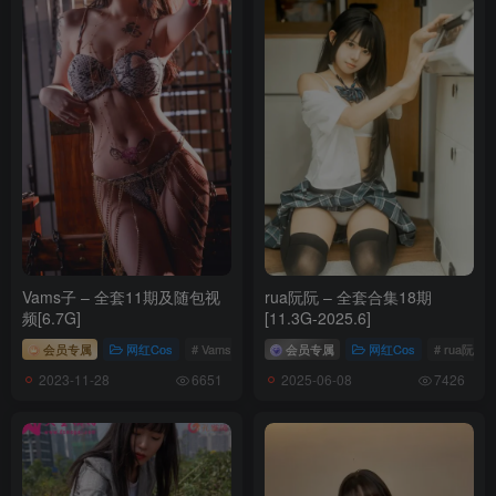
Vams子 – 全套11期及随包视
rua阮阮 – 全套合集18期
频[6.7G]
[11.3G-2025.6]
会员专属
网红Cos
# Vams子
会员专属
网红Cos
# rua阮阮
2023-11-28
2025-06-08
6651
7426