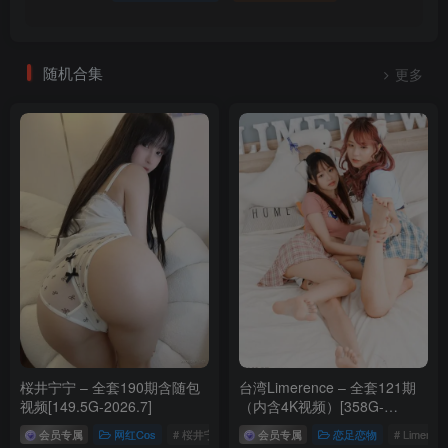
随机合集
更多
桜井宁宁 – 全套190期含随包
台湾Limerence – 全套121期
视频[149.5G-2026.7]
（内含4K视频）[358G-
2026.6]
会员专属
网红Cos
# 桜井宁宁
会员专属
恋足恋物
# Limeren