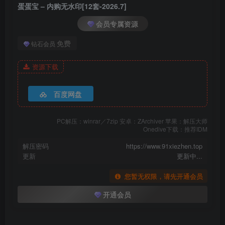
蛋蛋宝 – 内购无水印[12套-2026.7]
[3.21]
会员专属资源
007.蛋蛋宝 – 内购无水印 新娘秀禾服[89P／128MB]
免费
钻石会员
[3.19]
006.蛋蛋宝 – 内购无水印 红裙女茶[67P／1.72GB]
资源下载
[3.12]
百度网盘
005.蛋蛋宝 – 内购无水印 娇媚夜玫瑰[77P／591MB]
PC解压：winrar／7zip 安卓：ZArchiver 苹果：解压大师
Onedive下载：推荐IDM
[2025.2.25新发]
004.蛋蛋宝 – 内购无水印 性感白色T恤 [97P-457MB]
解压密码
https://www.91xiezhen.top
更新
更新中...
003.蛋蛋宝 – 内购无水印 NO.9570 护士[80P-477.4M]
002.蛋蛋宝 – 内购无水印 NO.8937 古风汉服[83P-415.9M]
您暂无权限，请先开通会员
001.蛋蛋宝 – 内购无水印 NO.8870 JK辣妹[86P-437.1M]
开通会员