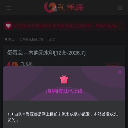
(2/2)每日凌晨0点主动查失效补链(点我演示)，失效不超24小时，
(1/2)永久发布，备用网址点这：kongque.org，点我（原域名失效）！
(2/2)每日凌晨0点主动查失效补链(点我演示)，失效不超24小时，
(1/2)永久发布，备用网址点这：kongque.org，点我（原域名失效）！
首页
众筹&私拍&定制
正文
蛋蛋宝 – 内购无水印[12套-2026.7]
孔雀海
关注
2026-07-25更新
0
1W+
21
[自购]资源已上线
蛋蛋宝内购无水印合集，持续更新…
合集目录在预览图下面
1.✦自购✦资源都是网上目前未流出或极小范围，本站首发或先
发的 。