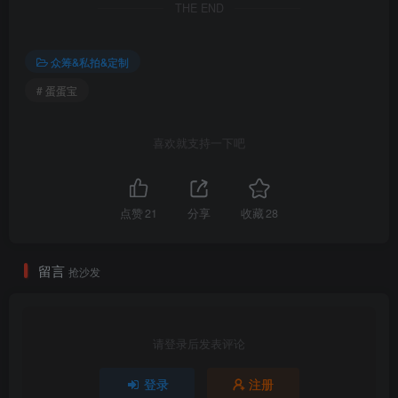
THE END
众筹&私拍&定制
# 蛋蛋宝
喜欢就支持一下吧
点赞
21
分享
收藏
28
留言
抢沙发
请登录后发表评论
登录
注册