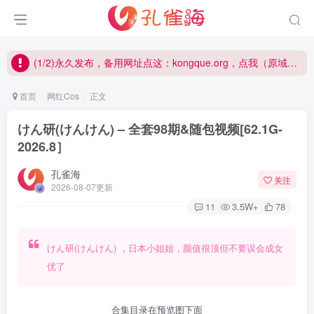
(1/2)永久发布，备用网址点这：kongque.org，点我（原域名失效）！
(2/2)每日凌晨0点主动查失效补链(点我演示)，失效不超24小时，
(1/2)永久发布，备用网址点这：kongque.org，点我（原域名失效）！
首页
网红Cos
正文
けん研(けんけん) – 全套98期&随包视频[62.1G-
2026.8］
孔雀海
关注
2026-08-07更新
11
3.5W+
78
けん研(けんけん) ，日本小姐姐，颜值很顶但不要误会成女
优了
合集目录在预览图下面