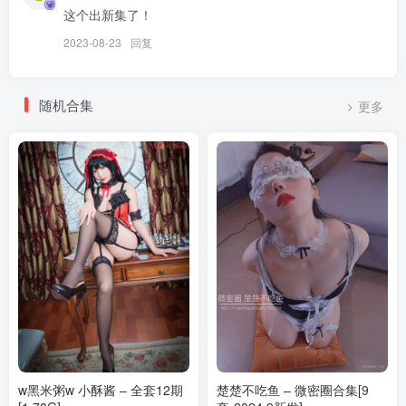
这个出新集了！
けん研(けんけん) – NO.068 24年03月合集[207P-5V-1.09G]
2023-08-23
回复
[3.16]
けん研(けんけん) – NO.067 湯めぐりけんけん二泊三日 [258P-
随机合集
更多
1.04GB]
[3.3]
けん研(けんけん) – NO.066 [Fantia] 2024年02月投稿[219P-2V-
1.15G]
[2.2]
けん研(けんけん) – NO.065 [Fantia] 2024年01月合集 [188P6V-
1.92GB]
[2024.1.4]
けん研(けんけん) – NO.064 23年12月[203P-6V-1011.5M]
w黑米粥w 小酥酱 – 全套12期
楚楚不吃鱼 – 微密圈合集[9