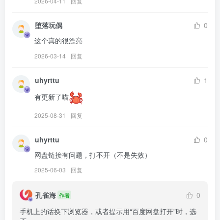
2026-04-11
回复
けん研(けんけん) – NO.078 [Fantia] 2024年07月 [182P3V-868MB]
堕落玩偶
0
[9.24]
这个真的很漂亮
けん研(けんけん) – NO.077 めくるめく[360P-957.5M]
2026-03-14
回复
[9.22]
uhyrttu
1
けん研(けんけん) – NO.076 nukumori[180P-648.1M]
有更新了喵
[9.20]
2025-08-31
回复
けん研(けんけん) – NO.075 お持ち帰りですか？[140P-819MB]
uhyrttu
0
[9.8]
网盘链接有问题，打不开（不是失效）
けん研(けんけん) – NO.074 C104 honey DL写真集 [170P-371MB]
2025-06-03
回复
[7.4]
孔雀海
0
作者
手机上的话换下浏览器，或者提示用“百度网盘打开”时，选
けん研(けんけん) – NO.073 [fantia] 2024.06 写真合集 [148P2V-