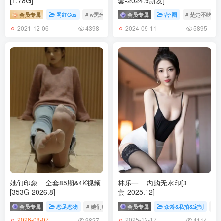
[1.78G]
套-2024.9新发]
[12.11]
会员专属
网红Cos
# w黑米粥w 小酥酱
会员专属
密⋅圈
# 楚楚不吃鱼
けん研(けんけん) – NO.063 観賞用フェチメイド [56P／272MB]
2021-12-06
2024-09-11
4398
5895
[12.6]
けん研(けんけん) – NO.062 mekurumeku [360P／905MB]
[12.3]
けん研(けんけん) – NO.061 2023年11月[166P-5V-750.3M]
[11.9]
けん研(けんけん) – NO.060 モノクロジッパー [50P／300MB]
[11.2]
けん研(けんけん) – NO.059 [Fantia] 23年10月合集 [163P7V-2.83G]
她们印象 – 全套85期&4K视频
林乐一 – 内购无水印[3
[353G-2026.8]
套-2025.12]
[10.2更1]
会员专属
恋足恋物
# 她们印象
会员专属
众筹&私拍&定制
# 
けん研(けんけん) – NO.058 23年09月 Fantia合集[187P-2V-1005M]
2026-08-07
2025-12-17
9827
4114