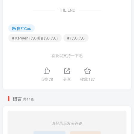
[2026.1.9]
THE END
けん研(けんけん) – NO.088 DL写真集 推し型メイドロイドとしたい
こと [138P-823MB]
网红Cos
# KenKen けん研 (けんけん)
# けんけん
[12.2]
けん研(けんけん) – NO.087 DL写真集 KURO Animals[72P-381.5M]
喜欢就支持一下吧
[6.2]
けん研(けんけん) – NO.086 Eat me! 诞生日纪念 DL写真集[101P-
点赞
78
分享
收藏
137
1.16G]
[4.26]
留言
共11条
けん研(けんけん) – NO.085 [Fantia] 2024年08月[195P-4V-1.45G]
[3.5]
请登录后发表评论
けん研(けんけん) – NO.084 [Fantia] ５周年纪念 DL写真集[299P-