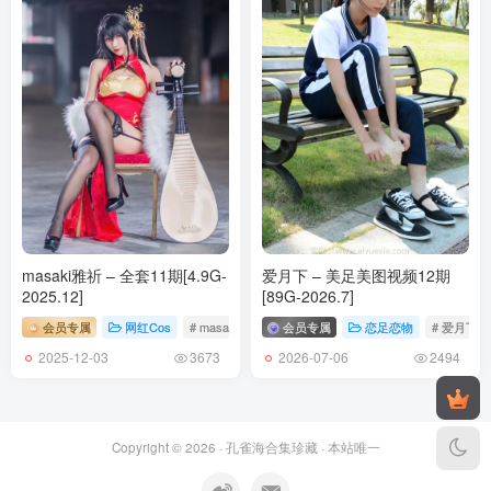
[6.29更1]
けん研(けんけん) NO.052 2023年05月 Fantia 2000日圓訂閱內容
[191P-556.5M]
[2.23更1]
けん研(けんけん) NO.051 Fantia-2023年1月合集[161P+1V-435.9M]
[1.12更1]
けん研(けんけん) NO.050 もしもけんけんが先生だったら[201P-
masaki雅祈 – 全套11期[4.9G-
爱月下 – 美足美图视频12期
388.4M]
2025.12]
[89G-2026.7]
会员专属
网红Cos
# masaki雅祈
会员专属
恋足恋物
# 爱月下
[2023.1.5更1]
2025-12-03
2026-07-06
3673
2494
けん研(けんけん) NO.049 [Fantia] 2022年12月合集 [145P3V-946MB]
[12.7更1]
けん研(けんけん) NO.048 Fantia-2022年11月合集[155P+6V-666.6M]
Copyright © 2026 ·
孔雀海合集珍藏
· 本站唯一