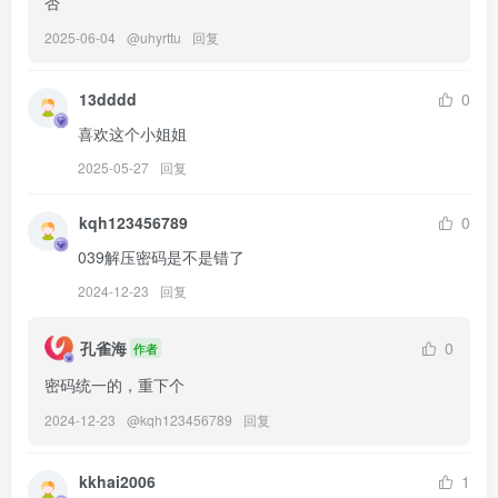
否
1.78GB]
2025-06-04
@
uhyrttu
回复
けん研(けんけん) – NO.072 PINK×BLUE [100P-225MB]
13dddd
0
[6.15]
喜欢这个小姐姐
けん研(けんけん) – NO.071 -チビニット birthday2024 [102P-279MB]
2025-05-27
回复
[6.13]
kqh123456789
0
けん研(けんけん) – NO.070 [Fantia] 2024年05月[305P4V- 1.49GB]
039解压密码是不是错了
2024-12-23
回复
[5.30]
けん研(けんけん) – NO.069 [fantia] 2024.04 写真合集 [235P+3V／
孔雀海
0
作者
1.28GB]
密码统一的，重下个
[5.16]
2024-12-23
@
kqh123456789
回复
けん研(けんけん) – NO.069 24年04月[201P-3V-742.8M]
kkhai2006
1
[4.5]