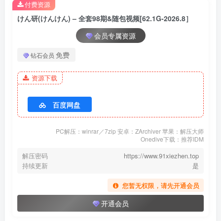
付费资源
けん研(けんけん) – NO.094 我爱你[218P-1.47G]
けん研(けんけん) – 全套98期&随包视频[62.1G-2026.8］
[3.11]
会员专属资源
けん研(けんけん) – NO.093 Silver [110P-1.09GB]
免费
钻石会员
[3.10]
资源下载
けん研(けんけん) – NO.092 Gold [110P-970MB]
百度网盘
[2.27]
けん研(けんけん) – NO.091 【DL】グラグラ写真集 [157P-410MB]
PC解压：winrar／7zip 安卓：ZArchiver 苹果：解压大师
Onedive下载：推荐IDM
[2.25]
解压密码
https://www.91xiezhen.top
けん研(けんけん) – NO.090 C106实体刊物グラグラ& 推し型メイド
持续更新
是
ロイドとしたいこと[121P-353MB]
您暂无权限，请先开通会员
けん研(けんけん) – NO.089 ミルク先生の特別授業写真集 Milk
Sensei’s Special Lesson Photo Collection[131P-311MB]
开通会员