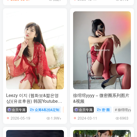
[9.4更1]
けん研(けんけん) – NO.057 Fantia 8月投稿[191P-1V-910M]
[8.23更2]
けん研(けんけん) – NO.056 [Fantia] 23年07月合集[197P-1V-879.5M]
けん研(けんけん) – NO.055 in secret[180P-462.7M]
[7.24更1]]
けん研(けんけん) NO.054 23年06月 Fantia 2000日圓訂閱內容[155P-
Leezy 이지 (웹화보&짧은영
徐绾绾yyyy – 微密圈系列图片
4V-913.9M]
상)(유료후원) 韩国Youtube美
&视频
女钢琴博主[7套-8.7G-2026.5]
会员专属
众筹&私拍&定制
韩国（korea）
会员专属
# Leezy
密⋅圈
# 이지
# 徐绾绾yyyy
[6.30更1]
2026-05-19
2024-03-11
1.9W+
6963
けん研(けんけん) NO.053 2023年04月 FANTIA 2000日圓訂閱內容
[137P-1V-638.5M]