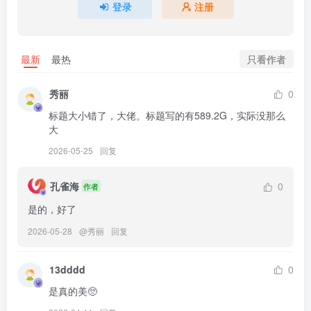
1.1G]
登录
注册
[2.28]
けん研(けんけん) – NO.083 夕阳西下 竞泳泳装[200P-1.27G]
只看作者
最新
最热
[2.27]
秀丽
0
けん研(けんけん) – NO.082 キミノイロ[150P-862.1M]
标题大小错了，大佬。标题写的有589.2G，实际没那么
大
[1.25]
2026-05-25
回复
けん研(けんけん) – NO.081 ひとりといろDL写真集[142P-2.23G]
孔雀海
0
作者
[2025.1.8]
是的，好了
けん研(けんけん) – NO.080 忍法 色诱之术 DL写真集[162P-363M]
2026-05-28
@
秀丽
回复
[12.1]
13dddd
0
けん研(けんけん) – NO.079 BLACK LADY[53P-268.7M]
是真的美🥺
[10.3]