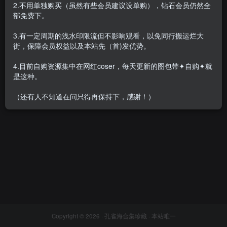
2.不用单独购买（虽然有些会员建议设单购），钻石会员仍然全
部免费下。
3.有一定周期的浅水印限流但不影响观看，以免同行搬运烂大
街，保障会员权益以及本站先（首)发优势。
BlueCake(韩国) – 全套194期
[315.7G-2026.8]
4.目前自购资源集中在网红coser，每天更新的图包带✦自购✦就
会员专属
名站机构
韩国（korea）
是这种。
2026-08-01
2.6W+
（还有人不知道在问只得再保持下，感谢！）
Copyright © 2026 ·
孔雀海合集珍藏
· 本站唯一