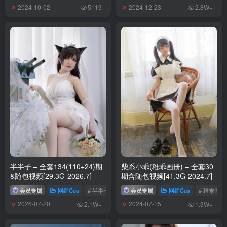
2024-10-02
2024-12-23
5119
2.8W+
[2.7]
纸悦Etsu_ko – NO.020 蔚蓝档案 杏山和纱[55P-310.6M]
[2.3]
纸悦Etsu_ko – NO.019 水手服兔女郎[63P-351.9M]
[1.23]
纸悦Etsu_ko – NO.018 FGO 阿比盖尔 三破[41P-886.4M]
[2026.1.8]
纸悦Etsu_ko – NO.017 芙拉菲·奇奇女仆[68P-423.4M]
半半子 – 全套134(110+24)期
柴系小乖(稚乖画册) – 全套30
[11.26]
&随包视频[29.3G-2026.7]
期含随包视频[41.3G-2024.7]
纸悦Etsu_ko – NO.016 小蛋糕[69P-491.7M]✦自购✦
会员专属
网红Cos
# 半半子
会员专属
网红Cos
# 稚乖画册
2026-07-20
2024-07-15
2.1W+
1.3W+
[11.22]
纸悦Etsu_ko – NO.015 娼年贞德[64P-640.9M]✦自购✦