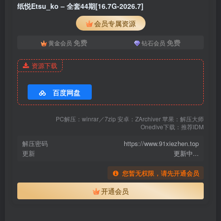
纸悦Etsu_ko – NO.040 透明竞泳[65P-335.6M]
纸悦Etsu_ko – 全套44期[16.7G-2026.7]
会员专属资源
[7.1]
纸悦Etsu_ko – NO.039 碧蓝航线 长门旗袍[60P-341.1M]
免费
免费
黄金会员
钻石会员
[6.30]
资源下载
纸悦Etsu_ko – NO.038 Overlord 雅儿贝德[14P-75M]
百度网盘
[5.15]
纸悦Etsu_ko – NO.037 OC GIN 叛逆女仆 [36P-108MB]
PC解压：winrar／7zip 安卓：ZArchiver 苹果：解压大师
Onedive下载：推荐IDM
[5.14]
解压密码
https://www.91xiezhen.top
更新
更新中...
纸悦Etsu_ko – NO.036 东方Project 十六夜咲夜 [41P-544MB]
您暂无权限，请先开通会员
[5.2]
开通会员
纸悦Etsu_ko – NO.035 绒绒兔 [23P-74MB]
[4.23]