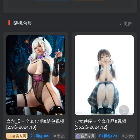
[2.28]
纸悦Etsu_ko – NO.027 蔚蓝档案 伊原木好美[18P-68.7M]
随机合集
更多
纸悦Etsu_ko – NO.026 蔚蓝档案-普拉娜[17P-88.3M]
[2.14]
纸悦Etsu_ko – NO.025 蔚蓝档案 丹花伊吹自拍[30P-84M]
[2.10]
纸悦Etsu_ko – NO.024 芙莉莲舞娘[65P-633.6M]
纸悦Etsu_ko – NO.023 明日方舟 史尔特尔泳装[35P-395M]
[2.9]
纸悦Etsu_ko – NO.022 2025年12月真爱特写包[31P-267.6M]
念念_D – 全套17期&随包视频
少女秩序 – 全套作品&视频
[2.9G-2024.10]
[55.2G-2024.12]
纸悦Etsu_ko – NO.021 碧蓝航线 雅努斯JK[58P-339.9M]
会员专属
网红Cos
# 念念_D
会员专属
网红Cos
# 少女秩序