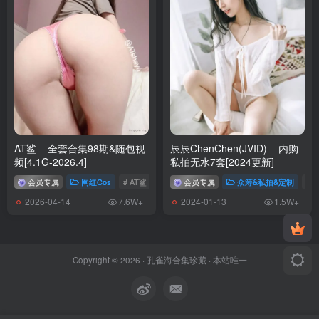
纸悦Etsu_ko – NO.006 美咲泳装[28P-227.8M]
纸悦Etsu_ko – NO.005 玛丽体操服[64P-356.8M]
纸悦Etsu_ko – NO.004 玛丽居家服[53P-304.2M]
纸悦Etsu_ko – NO.003 加代子白裙[20P-195.7M]
纸悦Etsu_ko – NO.002 小空[70P-461.9M]
纸悦Etsu_ko – NO.001 KAGUYANO 水野莉莉[52P-1.18G]
AT鲨 – 全套合集98期&随包视
辰辰ChenChen(JVID) – 内购
频[4.1G-2026.4]
私拍无水7套[2024更新]
会员专属
网红Cos
# AT鲨
会员专属
众筹&私拍&定制
#
2026-04-14
2024-01-13
7.6W+
1.5W+
Copyright © 2026 ·
孔雀海合集珍藏
· 本站唯一