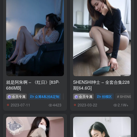
[9.7]
纸悦Etsu_ko – NO.014 桃香 [54P-422MB]
[9.6]
纸悦Etsu_ko – NO.013 与地雷系女子的ktv约会[44P-438.8M]
[8.29]
纸悦Etsu_ko – NO.012 日奈原皮猫猫耳[72P-436.5M]
纸悦Etsu_ko – NO.011 少女前线 PA-15 高校心跳物语 [51P-385M]
就是阿朱啊 – 《红日》[83P-
SHENSHI绅士 – 全套合集228
纸悦Etsu_ko – NO.010 憧憬成为魔法少女 阿良河基维 真化[38P-
686MB]
期[64.6G]
348.4M]
会员专属
众筹&私拍&定制
# 就是阿朱啊
会员专属
丝模区
# SHENSHI
2023-07-11
2023-03-22
4423
2.1W+
[2025.8.28]
纸悦Etsu_ko – NO.009 优香睡衣[35P-209M]
纸悦Etsu_ko – NO.008 破洞背心触手酱[86P-695M]
纸悦Etsu_ko – NO.007 桔梗毛线团[25P-190.8M]