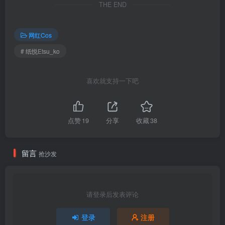
THE END
纸悦Etsu_ko – NO.034 巫恋[44P-635.6M]
网红Cos
[4.16]
纸悦Etsu_ko – NO.033 请多关照[45P-461.8M]
# 纸悦Etsu_ko
纸悦Etsu_ko – NO.032 蔚蓝档案 鬼怒川霞水着[44P-611.7M]
喜欢就支持一下吧
[4.12]
纸悦Etsu_ko – NO.031 Nikke胜利女神 索拉[57P-562.7M]
点赞
19
分享
收藏
38
纸悦Etsu_ko – NO.030 Nikke胜利女神 伊莱格[56P-10V-474.9M]
留言
抢沙发
[4.9]
纸悦Etsu_ko – NO.029 鸣潮 爱弥斯 [25P-288MB]
请登录后发表评论
[3.1]
纸悦Etsu_ko – NO.028 鸣潮 椿[21P-155.7M]
登录
注册