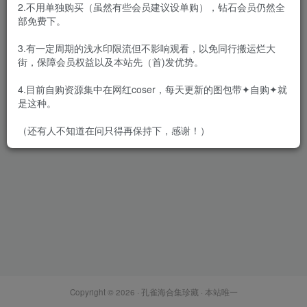
2.不用单独购买（虽然有些会员建议设单购），钻石会员仍然全
部免费下。
3.有一定周期的浅水印限流但不影响观看，以免同行搬运烂大
街，保障会员权益以及本站先（首)发优势。
Sonson(손손) – 全套71套含视
频[88G-2026.3]
4.目前自购资源集中在网红coser，每天更新的图包带✦自购✦就
会员专属
网红Cos
韩国（korea）
是这种。
2026-03-22
1.7W+
（还有人不知道在问只得再保持下，感谢！）
Copyright © 2026 ·
孔雀海合集珍藏
· 本站唯一