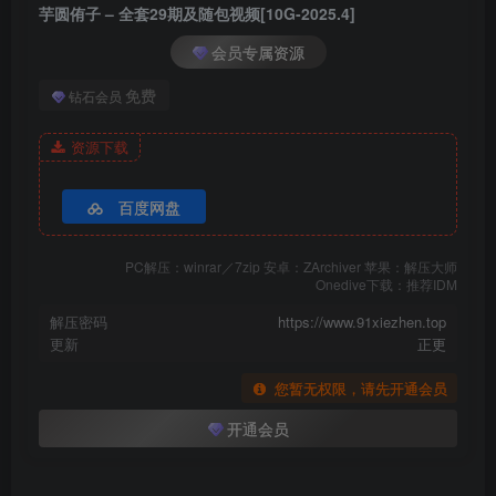
芋圆侑子 – 全套29期及随包视频[10G-2025.4]
芋圆侑子 NO.023 蓝格子小清新[22P-76.3M]
会员专属资源
芋圆侑子 NO.022 兽娘风俗店[177P+16V-815.7M]
免费
钻石会员
芋圆侑子 NO.021 雅儿贝德私服 [20P2V-277MB]
资源下载
芋圆侑子 NO.019 花精灵 [71P1V-1.37GB]
芋圆侑子 NO.018 恰巴耶夫囚服 [33P3V-223MB]
百度网盘
芋圆侑子 NO.017 路易九世礼服 [12P-83MB]
芋圆侑子 NO.016 甘古特监狱服 [12P-107MB]
PC解压：winrar／7zip 安卓：ZArchiver 苹果：解压大师
芋圆侑子 NO.015 黑枪呆女仆自拍 [24P3V-211MB]
Onedive下载：推荐IDM
芋圆侑子 NO.014 PA15自拍 [29P2V-178MB]
解压密码
https://www.91xiezhen.top
芋圆侑子 NO.013 金毛不良jk [42P5V-533MB]
更新
正更
芋圆侑子 NO.012 黑丝女教师 [57P14V-202MB]
芋圆侑子 NO.011 白丝jk [77P9V-132MB]
您暂无权限，请先开通会员
芋圆侑子 NO.010 醉酒小秘书 [53P4V-92MB]
开通会员
芋圆侑子 NO.009 小恶魔 [9P-37MB]
芋圆侑子 NO.008 闪灵泳装 [9P-55MB]