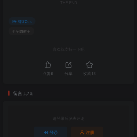
芋圆侑子 NO.007 魔王的新娘 [170P10V-458MB]
THE END
芋圆侑子 NO.006 人妻围裙 [234P10V-754MB]
芋圆侑子 NO.005 小野猫 [36P-315MB]
网红Cos
芋圆侑子 NO.004 紫发魅魔 [20P-112MB]
# 芋圆侑子
芋圆侑子 NO.003 淫纹贴 [40P-71MB]
芋圆侑子 NO.002 邻家姐姐 [225P20V-859MB]
芋圆侑子 NO.001 狂三 [12P-105MB]
喜欢就支持一下吧
点赞
9
分享
收藏
13
留言
共2条
请登录后发表评论
登录
注册