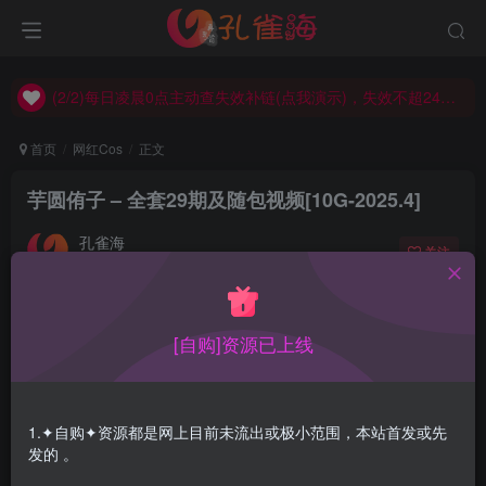
(2/2)每日凌晨0点主动查失效补链(点我演示)，失效不超24小时，
(1/2)永久发布，备用网址点这：kongque.org，点我（原域名失效）！
(2/2)每日凌晨0点主动查失效补链(点我演示)，失效不超24小时，
(1/2)永久发布，备用网址点这：kongque.org，点我（原域名失效）！
首页
网红Cos
正文
芋圆侑子 – 全套29期及随包视频[10G-2025.4]
孔雀海
关注
2025-04-01更新
2
6455
9
[自购]资源已上线
芋圆侑子，成名作：人妻围裙，本身肤白貌美有个性，当然
最重要是经营自己得有想法。
1.✦自购✦资源都是网上目前未流出或极小范围，本站首发或先
合集目录在预览图下面
发的 。