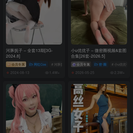
河豚抚子 – 全套13期[3G-
小u优优子 – 微密圈视频&套图
2024.8]
合集[26套-2026.5]
会员专属
网红Cos
# 河豚抚子
会员专属
密⋅圈
# 小u优优子
2024-08-13
2026-05-25
1.4W+
2.3W+