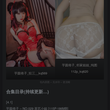
芋圆侑子_邻家姐姐_纯图
112p_kq620
芋圆侑子_狂三__kq569
包内原图 – 无水印 – 更清晰
合集目录(持续更新…)
[4.1]
芋圆侑子 – NO.029 茶艺小姐 [115P-186MB]