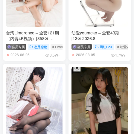
台湾Limerence – 全套121期
幼愛youmeko – 全套43期
（内含4K视频）[358G-
[13G-2026.8]
2026.6]
会员专属
恋足恋物
# Limerence
会员专属
网红Cos
# 幼愛youm
2026-06-26
2026-08-05
3.5W+
1.7W+