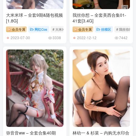
大米米球 – 全套9期&随包视频
我丝你想 – 全套美西合集01-
[1.8G]
41套[3.4G]
会员专属
网红Cos
# 大米米球
会员专属
丝模区
# 我丝你想
2023-07-30
2022-12-12
3338
7442
弥音音ww – 全套合集40期
林幼一 & 杉菜 – 内购无水印合