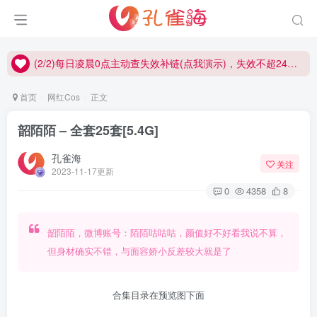
(2/2)每日凌晨0点主动查失效补链(点我演示)，失效不超24小时，
(1/2)永久发布，备用网址点这：kongque.org，点我（原域名失效）！
(2/2)每日凌晨0点主动查失效补链(点我演示)，失效不超24小时，
(1/2)永久发布，备用网址点这：kongque.org，点我（原域名失效）！
首页
网红Cos
正文
韶陌陌 – 全套25套[5.4G]
孔雀海
关注
2023-11-17更新
0
4358
8
韶陌陌，微博账号：陌陌咕咕咕，颜值好不好看我说不算，
但身材确实不错，与面容娇小反差较大就是了
合集目录在预览图下面