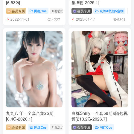
[6.53G]
集[5套-2025.1]
会员专属
网红Cos
# 弥音音ww
会员专属
众筹&私拍&定制
# 
2022-11-01
2025-01-17
4227
6301
九九八吖 – 全套合集25期
白栎Shirly – 全套59期&随包视
[6.4G-2026.1]
频[213.2G-2026.7]
会员专属
网红Cos
# 九九八吖
会员专属
网红Cos