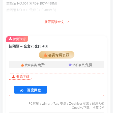
韶陌陌 NO.004 索尼子 [57P-498M]
韶陌陌 NO.003 雷姆 [33P-408MB]
韶陌陌 NO.002 女仆 [24P-44MB]
展开阅读全文
韶陌陌 NO.001 爱宕 [21P-69MB]
付费资源
韶陌陌 – 全套25套[5.4G]
会员专属资源
免费
免费
黄金会员
钻石会员
资源下载
百度网盘
PC解压：winrar／7zip 安卓：ZArchiver 苹果：解压大师
Onedive下载：推荐IDM