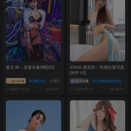
몽) [97P-171MB]
[2023.1.16补1：007]
Maruemon(마루에몽) – NO.017 GantZ Version C[51P-848.84MB]
Maruemon(마루에몽) – NO.016 GantZ Version A+B[101P-
1668.81MB]
Maruemon(마루에몽) – NO.015 &Mimmi밈미-Maid Mansion
W²[121P-141.59MB]
墨玉-M – 全套合集9期[3G]
23002.唐安琪 – 性感古装写真
Maruemon(마루에몽) – NO.014 Rider Nº69[88P-1701.51MB]
[90P-1G]
Maruemon(마루에몽) – NO.013 Realised Feral Cat[55P-357.5MB]
会员专属
网红Cos
# 墨玉-M
# 墨玉w
会员专属
众筹&私拍&定制
# 
Maruemon(마루에몽) – NO.012 Knotting Class #3[74P-2008.12MB]
2022-10-22
2023-03-19
3124
2874
Maruemon(마루에몽) – NO.011 D.VA“Bunny Hop!”[105P-2159.31MB]
Maruemon(마루에몽) – NO.010 Caution Girl vs Athletic Girl[57P-
406.33MB]
Maruemon(마루에몽) – NO.009 Blooming Blood Rose (DoA)[81P-
537.16MB]
Maruemon(마루에몽) – NO.008 ARTGRAVIA Vol.357[86P-464.14MB]