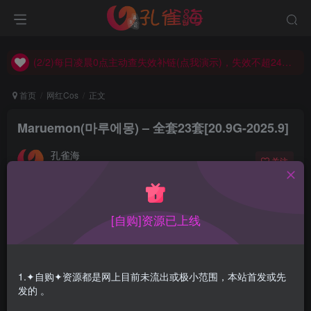
(2/2)每日凌晨0点主动查失效补链(点我演示)，失效不超24小时，
(1/2)永久发布，备用网址点这：kongque.org，点我（原域名失效）！
(2/2)每日凌晨0点主动查失效补链(点我演示)，失效不超24小时，
(1/2)永久发布，备用网址点这：kongque.org，点我（原域名失效）！
首页
网红Cos
正文
Maruemon(마루에몽) – 全套23套[20.9G-2025.9]
孔雀海
关注
2025-09-29更新
2
9945
26
[自购]资源已上线
Maruemon(마루에몽) ，有纹身的韩国Coser，短发，风格
实属泼辣，不过韩国妹子给你怕大多都是这感觉。
1.✦自购✦资源都是网上目前未流出或极小范围，本站首发或先
合集目录在预览图下面
发的 。