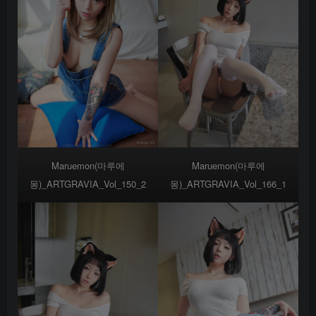
Maruemon(마루에
Maruemon(마루에
몽)_ARTGRAVIA_Vol_150_2
몽)_ARTGRAVIA_Vol_166_1