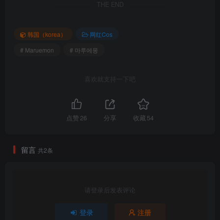
THE END
韩国（korea）
网红Cos
# Maruemon
# 마루에몽
喜欢就支持一下吧
Maruemon(마루에몽)_&Mimmi밈미-Maid_Mansion_W²_(2)
包内原图 – 无水印 – 更清晰
点赞
26
分享
收藏
54
合集目录(持续更新…)
[2025.9.29]
留言
共2条
Maruemon(마루에몽) – NO.024 Maruemon – Sirius Blue Waves and
Clouds [185P-1.17GB]
请登录后发表评论
[6.30]
Maruemon(마루에몽) – NO.023 [DJAWA] Maruemon – Plug Me In
登录
注册