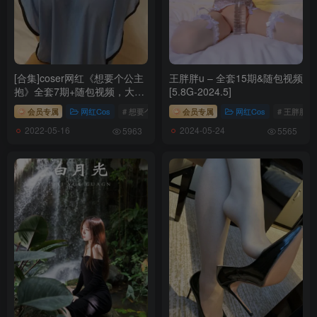
[合集]coser网红《想要个公主
王胖胖u – 全套15期&随包视频
抱》全套7期+随包视频，大小
[5.8G-2024.5]
2.08G
会员专属
网红Cos
# 想要个公主抱
会员专属
网红Cos
# 王胖胖u
2022-05-16
2024-05-24
5963
5565