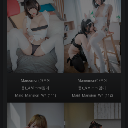
Maruemon(마루에
Maruemon(마루에
몽)_&Mimmi밈미-
몽)_&Mimmi밈미-
Maid_Mansion_W²_(111)
Maid_Mansion_W²_(112)