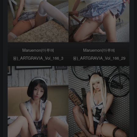
Maruemon(마루에
Maruemon(마루에
몽)_ARTGRAVIA_Vol_166_3
몽)_ARTGRAVIA_Vol_166_29