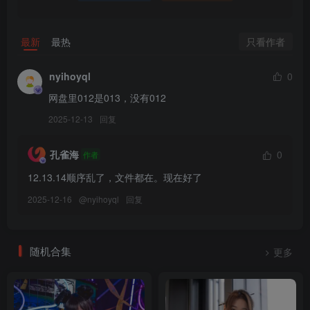
Miku [137P-1.73GB]
[2.20]
只看作者
最新
最热
Maruemon(마루에몽) – NO.022 – Plug Me In Miku[137P-1.48G]
nyihoyql
0
[2024.1.20]
网盘里012是013，没有012
Maruemon(마루에몽) – NO.021 Bunny[87P-308.9M]
2025-12-13
回复
[6.16更1]
孔雀海
0
作者
Maruemon(마루에몽) – NO.020 DJAWA Photo – Maruemon – Please
12.13.14顺序乱了，文件都在。现在好了
Sister – Pearl-version [49P-759M]
2025-12-16
@
nyihoyql
回复
[6.1更1]
Maruemon(마루에몽) – NO.019 DJAWA Photo – Red Velvet Valet
随机合集
更多
[159P／2.48GB]
[2023.3.27更1]
Maruemon(마루에몽) – NO.018 ArtGravia Vol.439 Maruemon (마루에