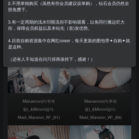
2.不用单独购买（虽然有些会员建议设单购），钻石会员仍然全
部免费下。
3.有一定周期的浅水印限流但不影响观看，以免同行搬运烂大
街，保障会员权益以及本站先（首)发优势。
4.目前自购资源集中在网红coser，每天更新的图包带✦自购✦就
是这种。
（还有人不知道在问只得再保持下，感谢！）
Maruemon(마루에
Maruemon(마루에
몽)_&Mimmi밈미-
몽)_&Mimmi밈미-
Maid_Mansion_W²_(61)
Maid_Mansion_W²_(89)