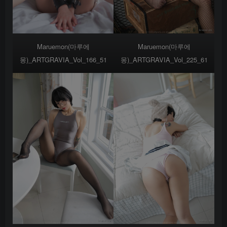
Maruemon(마루에
Maruemon(마루에
몽)_ARTGRAVIA_Vol_166_51
몽)_ARTGRAVIA_Vol_225_61