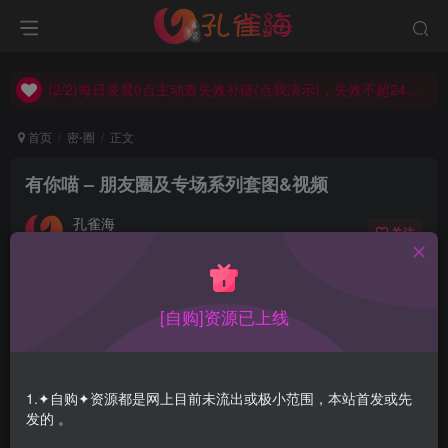
(2/2)每日凌晨0点主动查失效补链(点我演示)，失效不超24小时，
(1/2)永久发布，备用网址点这：kongque.org，点我（原域名失效）！
(2/2)每日凌晨0点主动查失效补链(点我演示)，失效不超24小时，
(1/2)永久发布，备用网址点这：kongque.org，点我（原域名失效）！
首页
密⋅圈
正文
有你喵 – 朋友圈及专场系列套图&视频
孔雀海
关注
2022-11-22更新
2
6742
19
[自购]资源已上线
有你喵，别名：软肚皮猪猪、Yooni的喵喵等，是高品质丝
足美腿女神博主，这小姐姐的腿是真的可以，作品质量也属
上等，看着比较有感觉。
1.✦自购✦资源都是网上目前未流出或极小范围，本站首发或先
发的 。
特别提示：
稀有资源，极少流出。