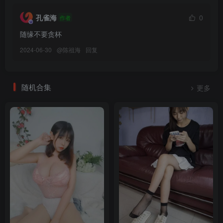
孔雀海
0
作者
随缘不要贪杯
2024-06-30
@
陈祖海
回复
随机合集
更多