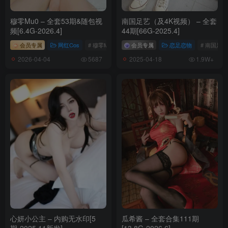
穆零Mu0 – 全套53期&随包视
南国足艺（及4K视频） – 全套
频[6.4G-2026.4]
44期[66G-2025.4]
会员专属
网红Cos
# 穆零Mu0
会员专属
恋足恋物
# 南国足艺
2026-04-04
2025-04-18
5687
1.9W+
心妍小公主 – 内购无水印[5
瓜希酱 – 全套合集111期