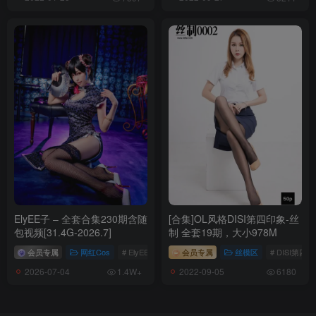
ElyEE子 – 全套合集230期含随
[合集]OL风格DISI第四印象-丝
包视频[31.4G-2026.7]
制 全套19期，大小978M
会员专属
网红Cos
# ElyEE子
会员专属
丝模区
# DISI第四
2026-07-04
2022-09-05
1.4W+
6180