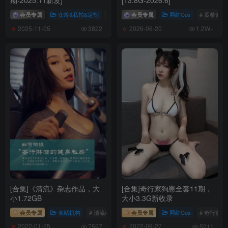
期-2025.11新发]
[13.8G-2026.6]
会员专属
众筹&私拍&定制
# 心妍小公主
会员专属
网红Cos
# 瓜希酱
2025-11-05
2026-06-20
3822
1.2W+
[合集]《清流》杂志作品，大
[合集]奇行家狗崽全套11期，
小1.72GB
大小3.3G新收录
会员专属
名站机构
# 清流杂志
# 清流
会员专属
网红Cos
# 奇行家狗
2022-01-25
2022-09-27
7597
5211