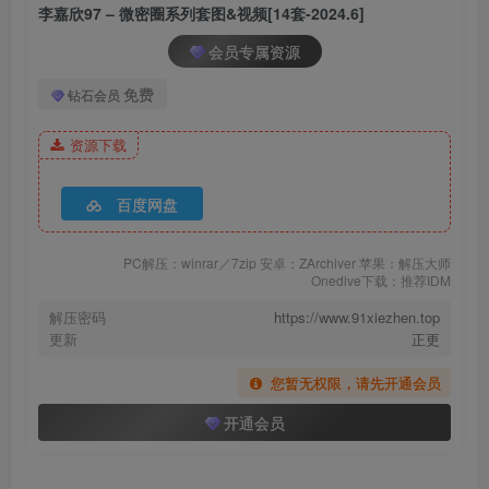
李嘉欣97 – 微密圈系列套图&视频[14套-2024.6]
[5.30更1]
会员专属资源
008.李嘉欣97-微密圈系列-齐屁短裤[21P-33.9M]
免费
钻石会员
[5.12更1]
资源下载
007.李嘉欣97-微密圈系列-漆皮罩罩[13P-3V-23.4M]
百度网盘
[5.9更1]
006.李嘉欣97-微密圈系列-只准爱我 [22P2V-125M]
PC解压：winrar／7zip 安卓：ZArchiver 苹果：解压大师
Onedive下载：推荐IDM
[2023.4.9更1]
解压密码
https://www.91xiezhen.top
005.李嘉欣97-微密圈系列-亮钻兔女郎 [13P-15.4M]
更新
正更
004.李嘉欣97-微密圈系列-视频[50V]
您暂无权限，请先开通会员
003.李嘉欣97-微密圈系列图片-第二部分[308P]
开通会员
002.李嘉欣97-微密圈系列图片-第一部分[782P]
001.李嘉欣97-常规图片[499P]