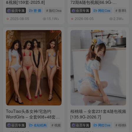
&视频[159套-2025.8]
72期&随包视频[66.9G-
2026.6]
会员专属
密⋅圈
# 脸红Dearie
会员专属
网红Cos
# 香草喵露
2025-08-05
2026-06-05
15.1W+
2.3W+
TouTiao头条女神/宅急约
桜桃喵 – 全套231套&随包视频
WordGirls – 全套908+48套及
[135.9G-2026.7]
20套视频 [204.8GB]
会员专属
名站机构
# 视频
# TouTiao头条女神
会员专属
# 宅急约
网红Cos
# 桜桃喵