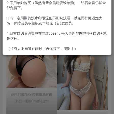
2.不用单独购买（虽然有些会员建议设单购），钻石会员仍然全
部免费下。
合集目录在预览图下面
3.有一定周期的浅水印限流但不影响观看，以免同行搬运烂大
街，保障会员权益以及本站先（首)发优势。
4.目前自购资源集中在网红coser，每天更新的图包带✦自购✦就
是这种。
（还有人不知道在问只得再保持下，感谢！）
002.李嘉欣97-微密圈系列图
片-第一部分[782P]_271