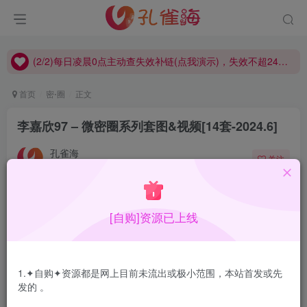
(2/2)每日凌晨0点主动查失效补链(点我演示)，失效不超24小时，
(1/2)永久发布，备用网址点这：kongque.org，点我（原域名失效）！
(2/2)每日凌晨0点主动查失效补链(点我演示)，失效不超24小时，
(1/2)永久发布，备用网址点这：kongque.org，点我（原域名失效）！
首页
密⋅圈
正文
李嘉欣97 – 微密圈系列套图&视频[14套-2024.6]
孔雀海
关注
2024-06-20更新
1
1.2W+
16
[自购]资源已上线
李嘉欣97，高品质健身时尚女神博主，脸看着像混血，不知
道是不是整的，身材那不必多说，很不错，作品偏INS风，
比较潮流。
1.✦自购✦资源都是网上目前未流出或极小范围，本站首发或先
发的 。
特别提示：
稀有资源，极少流出。