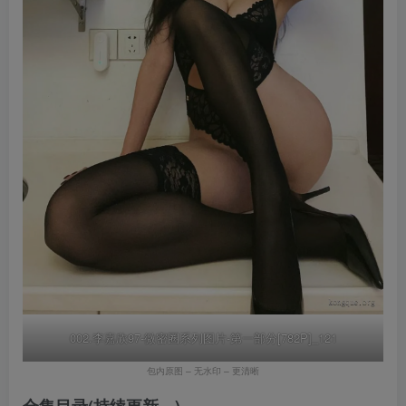
002.李嘉欣97-微密圈系列图片-第一部分[782P]_121
包内原图 – 无水印 – 更清晰
合集目录(持续更新…)