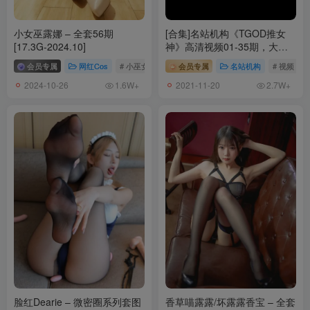
小女巫露娜 – 全套56期
[合集]名站机构《TGOD推女
[17.3G-2024.10]
神》高清视频01-35期，大小
8.95GB
会员专属
网红Cos
# 小巫女露娜
会员专属
名站机构
# 视频
2024-10-26
2021-11-20
1.6W+
2.7W+
脸红Dearie – 微密圈系列套图
香草喵露露/坏露露香宝 – 全套